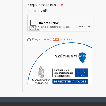
Kérjük pipálja ki a
lenti mezőt!
Elfogadom a(z)
ÁSZF
szabályzatot!