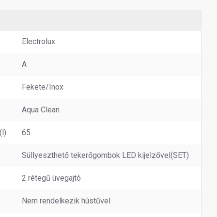
Electrolux
A
Fekete/Inox
Aqua Clean
l)
65
Süllyeszthető tekerőgombok LED kijelzővel(SET)
2 rétegű üvegajtó
Nem rendelkezik hústűvel