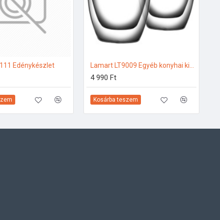
111 Edénykészlet
Lamart LT9009 Egyéb konyhai kiegészítők
4 990 Ft
szem
Kosárba teszem