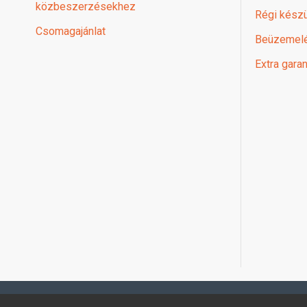
közbeszerzésekhez
Régi készü
Csomagajánlat
Beüzemel
Extra garan
Profimuszaki.hu - exPanda ERP