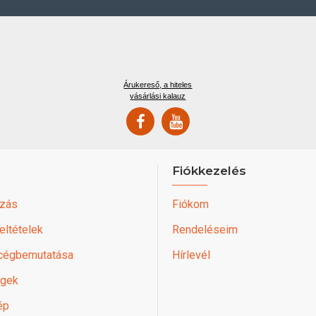
Árukereső, a hiteles
vásárlási kalauz
Fiókkezelés
zás
Fiókom
feltételek
Rendeléseim
 cégbemutatása
Hírlevél
égek
ép