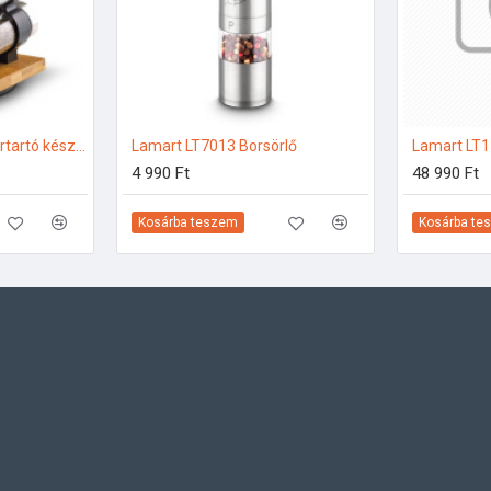
Lamart LT7010 Fűszertartó készlet
Lamart LT7013 Borsörlő
Lamart LT1
4 990 Ft
48 990 Ft
Kosárba teszem
Kosárba te