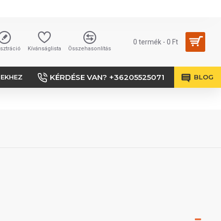
0 termék - 0 Ft
sztráció
Kívánságlista
Összehasonlítás
KÉRDÉSE VAN? +36205525071
SEKHEZ
BLOG