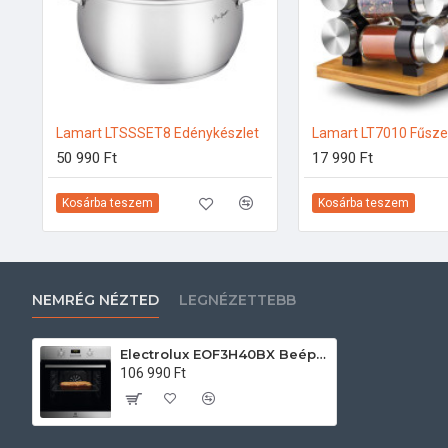
Lamart LTSSSET8 Edénykészlet
50 990 Ft
17 990 Ft
Kosárba teszem
Kosárba teszem
NEMRÉG NÉZTED
LEGNÉZETTEBB
Electrolux EOF3H40BX Beépíthető villany sütő
106 990 Ft