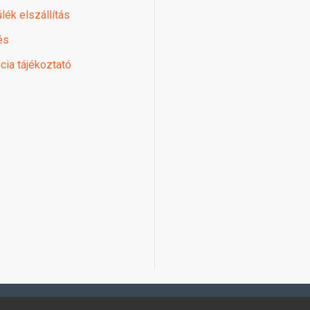
lék elszállítás
és
cia tájékoztató