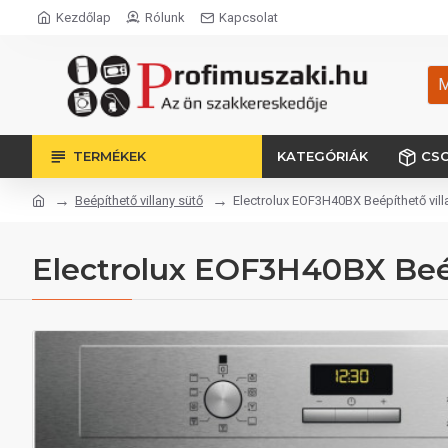
Kezdőlap
Rólunk
Kapcsolat
M
TERMÉKEK
KATEGÓRIÁK
CS
Beépíthető villany sütő
Electrolux EOF3H40BX Beépíthető vill
Electrolux EOF3H40BX Beép