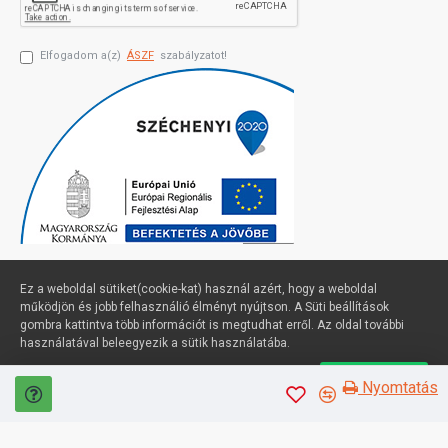
Elfogadom a(z)
ÁSZF
szabályzatot!
Ez a weboldal sütiket(cookie-kat) használ azért, hogy a weboldal
működjön és jobb felhasználió élményt nyújtson. A Süti beállítások
gombra kattintva több információt is megtudhat erről. Az oldal további
Profimuszaki.hu - exPanda ERP
használatával beleegyezik a sütik használatába.
Süti beállítások
Elfogadom
Nyomtatás
Sütik kezelése