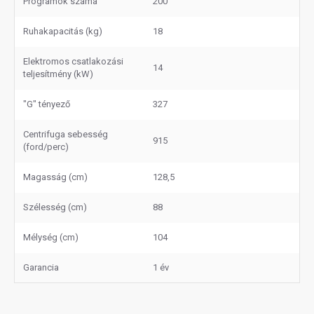
Programok száma
200
Ruhakapacitás (kg)
18
Elektromos csatlakozási
14
teljesítmény (kW)
"G" tényező
327
Centrifuga sebesség
915
(ford/perc)
Magasság (cm)
128,5
Szélesség (cm)
88
Mélység (cm)
104
Garancia
1 év