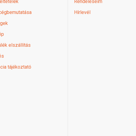
feltételek
Rendeléseim
 cégbemutatása
Hírlevél
égek
ép
lék elszállítás
és
cia tájékoztató