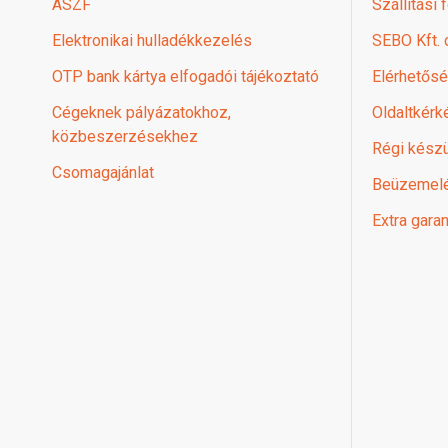
ÁSZF
Szállítási 
Elektronikai hulladékkezelés
SEBO Kft.
OTP bank kártya elfogadói tájékoztató
Elérhetős
Cégeknek pályázatokhoz,
Oldaltkérk
közbeszerzésekhez
Régi készü
Csomagajánlat
Beüzemel
Extra garan