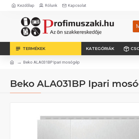
Kezdőlap
Rólunk
Kapcsolat
M
TERMÉKEK
KATEGÓRIÁK
CS
Beko ALA031BP Ipari mosógép
Beko ALA031BP Ipari mos