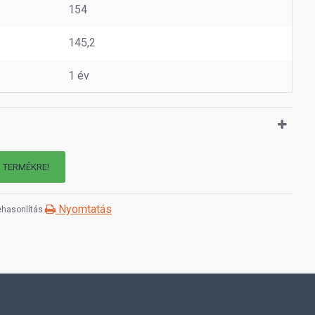
154
145,2
1 év
A TERMÉKRE!
Nyomtatás
hasonlítás