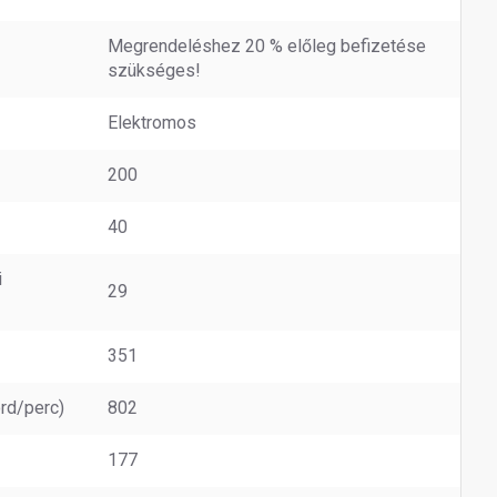
Megrendeléshez 20 % előleg befizetése
szükséges!
Elektromos
200
40
i
29
351
rd/perc)
802
177