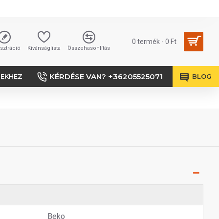
0 termék - 0 Ft
sztráció
Kívánságlista
Összehasonlítás
KÉRDÉSE VAN? +36205525071
SEKHEZ
BLOG
Beko