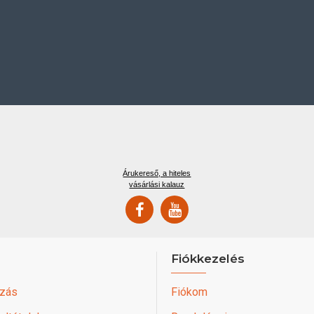
Árukereső, a hiteles
vásárlási kalauz
Fiókkezelés
zás
Fiókom