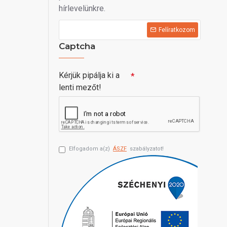
hírlevelünkre.
Felíratkozom
Captcha
Kérjük pipálja ki a
lenti mezőt!
Elfogadom a(z)
ÁSZF
szabályzatot!