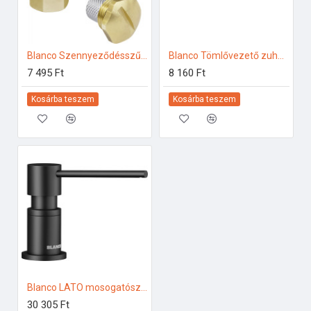
Blanco Szennyeződésszűrő sarokszelep, 3/8, tömítéssel 128434 Mosogatótálca tartozék
Blanco Tömlővezető zuhanyfejes csaptelephez 511920 Csaptelep tartozék
7 495 Ft
8 160 Ft
Kosárba teszem
Kosárba teszem
Blanco LATO mosogatószer-adagoló, matt fekete 525789 Mosogatószer-adagoló
30 305 Ft