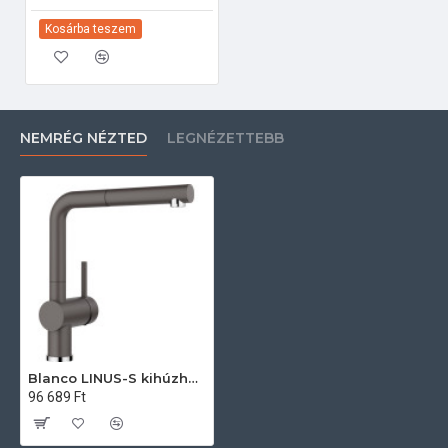
Kosárba teszem
NEMRÉG NÉZTED
LEGNÉZETTEBB
Blanco LINUS-S kihúzható fejes csaptelep, palaszürke, SILGRANIT-Look, HD 518813 Gránit csaptelep
96 689 Ft