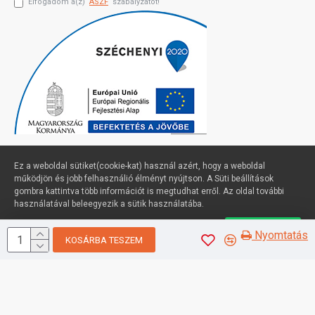
Elfogadom a(z)
ÁSZF
szabályzatot!
Ez a weboldal sütiket(cookie-kat) használ azért, hogy a weboldal
működjön és jobb felhasználió élményt nyújtson. A Süti beállítások
gombra kattintva több információt is megtudhat erről. Az oldal további
Profimuszaki.hu - exPanda ERP
használatával beleegyezik a sütik használatába.
Süti beállítások
Elfogadom
Nyomtatás
KOSÁRBA TESZEM
Sütik kezelése