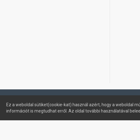
Profimuszaki.hu - exPanda ERP
Ez a weboldal sütiket(cookie-kat) használ azért, hogy a weboldal mű
információt is megtudhat erről. Az oldal további használatával bele
Sütik kezelése