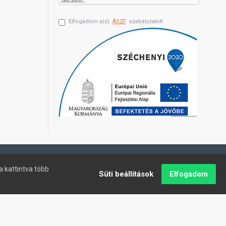
Elfogadom a(z)
ÁSZF
szabályzatot!
a kattintva több
Süti beállítások
Elfogadom