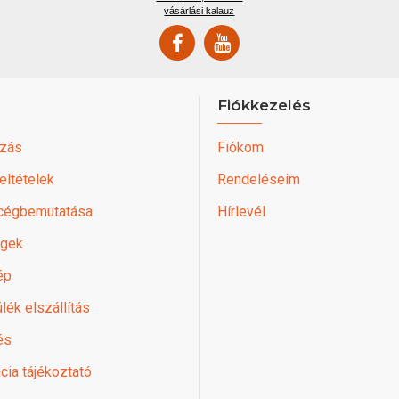
vásárlási kalauz
Fiókkezelés
zás
Fiókom
feltételek
Rendeléseim
 cégbemutatása
Hírlevél
égek
ép
lék elszállítás
és
cia tájékoztató