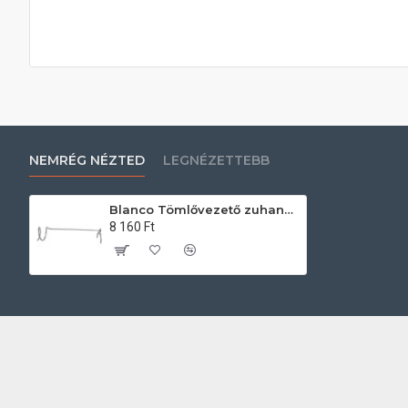
NEMRÉG NÉZTED
LEGNÉZETTEBB
Blanco Tömlővezető zuhanyfejes csaptelephez 511920 Csaptelep tartozék
8 160 Ft