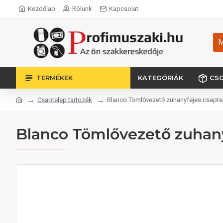
Kezdőlap
Rólunk
Kapcsolat
M
TERMÉKEK
KATEGÓRIÁK
CS
Csaptelep tartozék
Blanco Tömlővezető zuhanyfejes csapte
Blanco Tömlővezető zuhany