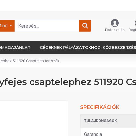
ind
Fiókkezelés
Regi
OMAGAJÁNLAT
CÉGEKNEK PÁLYÁZATOKHOZ, KÖZBESZERZÉ
lephez 511920 Csaptelep tartozék
fejes csaptelephez 511920 Cs
SPECIFIKÁCIÓK
TULAJDONSÁGOK
Garancia