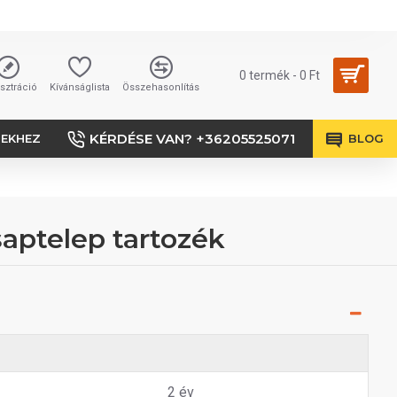
0 termék - 0 Ft
sztráció
Kívánságlista
Összehasonlítás
KÉRDÉSE VAN? +36205525071
SEKHEZ
BLOG
aptelep tartozék
2 év