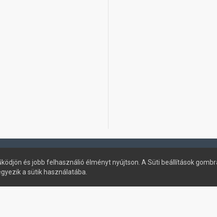
ködjön és jobb felhasználió élményt nyújtson. A Süti beállítások gombr
egyezik a sütik használatába.