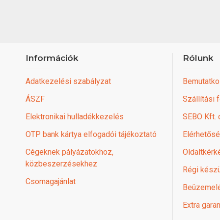
Információk
Rólunk
Adatkezelési szabályzat
Bemutatko
ÁSZF
Szállítási 
Elektronikai hulladékkezelés
SEBO Kft.
OTP bank kártya elfogadói tájékoztató
Elérhetős
Cégeknek pályázatokhoz,
Oldaltkérk
közbeszerzésekhez
Régi készü
Csomagajánlat
Beüzemel
Extra garan