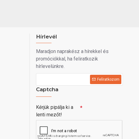
Hírlevél
Maradjon naprakész a hírekkel és
promóciókkal, ha feliratkozik
hírlevelünkre.
Felíratkozom
Captcha
Kérjük pipálja ki a
lenti mezőt!