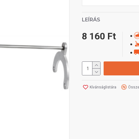
LEÍRÁS
8 160 Ft
Kívánságlistára
Össze