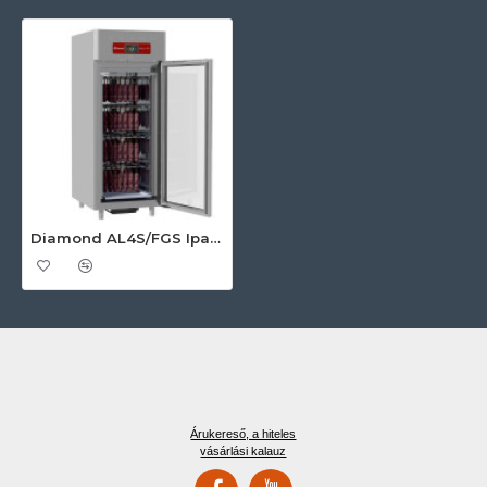
Diamond AL4S/FGS Ipari konyhai előkészítés
Árukereső, a hiteles
vásárlási kalauz