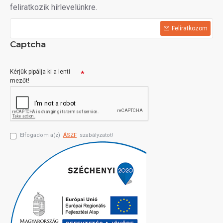
feliratkozik hírlevelünkre.
Felíratkozom
Captcha
Kérjük pipálja ki a lenti
mezőt!
Elfogadom a(z)
ÁSZF
szabályzatot!