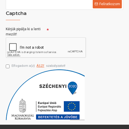
Felíratkozom
Captcha
Kérjük pipálja ki a lenti
mezőt!
Elfogadom a(z)
ÁSZF
szabályzatot!