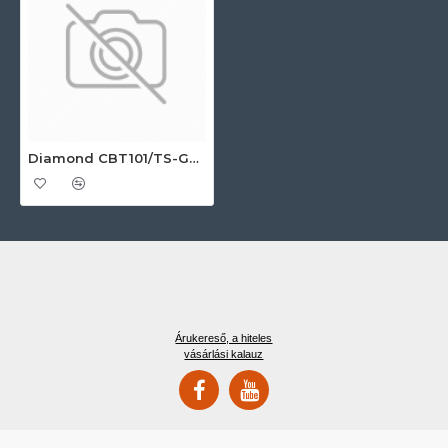
Diamond CBT101/TS-GX Ipari sokkoló hűtő-fagyasztó
Árukereső, a hiteles
vásárlási kalauz