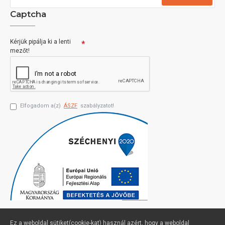
Captcha
Kérjük pipálja ki a lenti
mezőt!
Elfogadom a(z)
ÁSZF
szabályzatot!
Ez a weboldal sütiket(cookie-kat) használ azért, hogy a weboldal