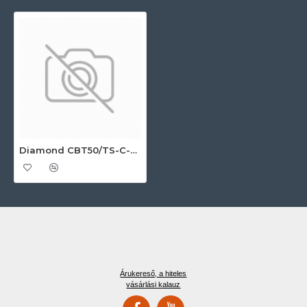
Diamond CBT50/TS-C-GX Ipari sokkoló hűtő-fagyasztó
Árukereső, a hiteles
vásárlási kalauz