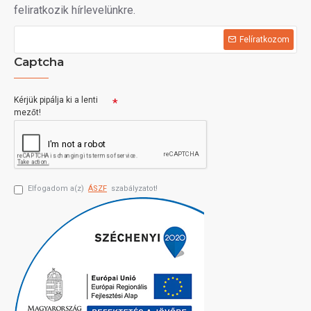
feliratkozik hírlevelünkre.
Felíratkozom
Captcha
Kérjük pipálja ki a lenti
mezőt!
Elfogadom a(z)
ÁSZF
szabályzatot!