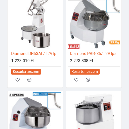
Diamond DH53AL/T2V Ipari konyhai előkészítés
Diamond PBR-35/T2V Ipari konyhai előkészítés
1 223 010 Ft
2 273 808 Ft
Kosárba teszem
Kosárba teszem