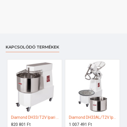
KAPCSOLÓDÓ TERMÉKEK
Diamond DH33/T2V Ipari konyhai előkészítés
Diamond DH33AL/T2V Ipari konyhai előkészítés
820 801 Ft
1 007 491 Ft