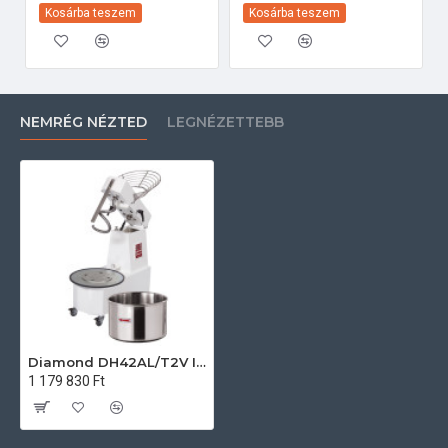
Kosárba teszem
Kosárba teszem
NEMRÉG NÉZTED
LEGNÉZETTEBB
Diamond DH42AL/T2V Ipari konyhai előkészítés
1 179 830 Ft