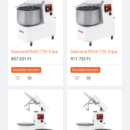
Diamond FD42/T2V-S Ipari konyhai előkészítés
Diamond FD53/T2V-S Ipari konyhai előkészítés
857 631 Ft
911 733 Ft
Kosárba teszem
Kosárba teszem