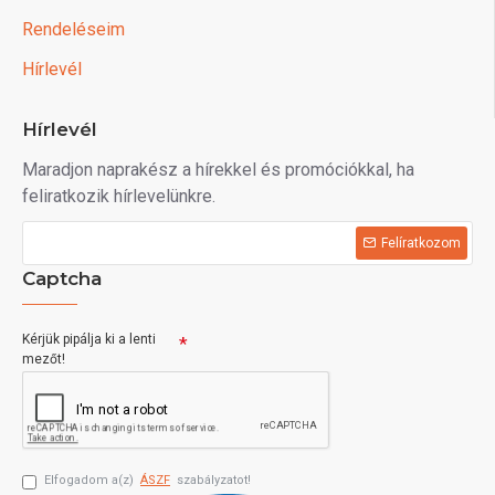
Rendeléseim
Hírlevél
Hírlevél
Maradjon naprakész a hírekkel és promóciókkal, ha
feliratkozik hírlevelünkre.
Felíratkozom
Captcha
Kérjük pipálja ki a lenti
mezőt!
Elfogadom a(z)
ÁSZF
szabályzatot!