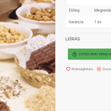
Előleg
Megrende
Garancia
1 év
LEÍRÁS
EGYEDI ÁRAT KÉREK 
Kívánságlistára
Össze