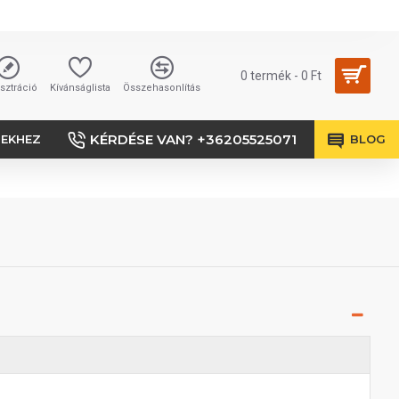
0 termék - 0 Ft
sztráció
Kívánságlista
Összehasonlítás
KÉRDÉSE VAN? +36205525071
SEKHEZ
BLOG