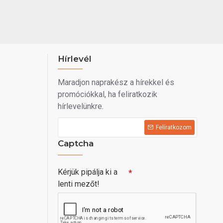
Hírlevél
Maradjon naprakész a hírekkel és
promóciókkal, ha feliratkozik
hírlevelünkre.
Felíratkozom
Captcha
Kérjük pipálja ki a
lenti mezőt!