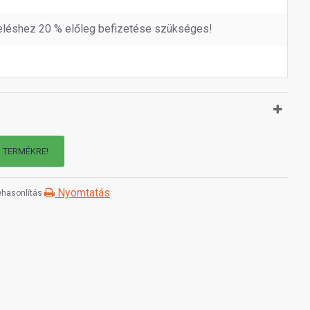
léshez 20 % előleg befizetése szükséges!
A TERMÉKRE!
Nyomtatás
hasonlítás