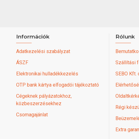
Információk
Rólunk
Adatkezelési szabályzat
Bemutatko
ÁSZF
Szállítási 
Elektronikai hulladékkezelés
SEBO Kft.
OTP bank kártya elfogadói tájékoztató
Elérhetős
Cégeknek pályázatokhoz,
Oldaltkérk
közbeszerzésekhez
Régi készü
Csomagajánlat
Beüzemel
Extra garan