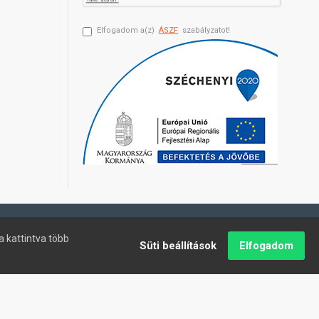
Elfogadom a(z)
ÁSZF
szabályzatot!
a kattintva több
Süti beállítások
Elfogadom