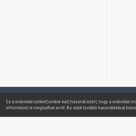
Profimuszaki.hu - exPanda ERP
Ez a weboldal sütiket(cookie-kat) használ azért, hogy a weboldal mű
információt is megtudhat erről. Az oldal további használatával bele
Sütik kezelése