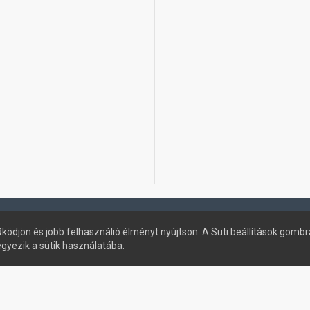
ködjön és jobb felhasználió élményt nyújtson. A Süti beállítások gombr
egyezik a sütik használatába.