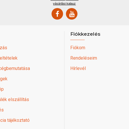
vásárlási kalauz
Fiókkezelés
zás
Fiókom
feltételek
Rendeléseim
 cégbemutatása
Hírlevél
égek
ép
lék elszállítás
és
cia tájékoztató