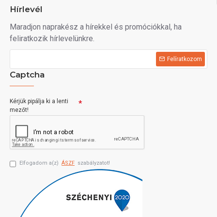
Hírlevél
Maradjon naprakész a hírekkel és promóciókkal, ha
feliratkozik hírlevelünkre.
Felíratkozom
Captcha
Kérjük pipálja ki a lenti
mezőt!
Elfogadom a(z)
ÁSZF
szabályzatot!