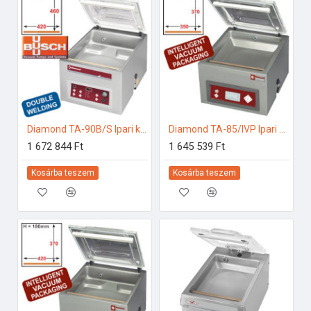
Diamond TA-90B/S Ipari konyhai előkészítés
Diamond TA-85/IVP Ipari konyhai előkészítés
1 672 844 Ft
1 645 539 Ft
Kosárba teszem
Kosárba teszem