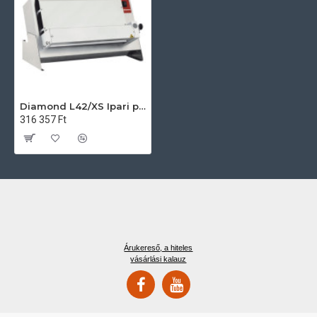
Diamond L42/XS Ipari pizzakészítés
316 357 Ft
Árukereső, a hiteles
vásárlási kalauz