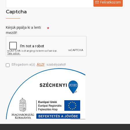
Felíratkozom
Captcha
Kérjük pipálja ki a lenti
mezőt!
Elfogadom a(z)
ÁSZF
szabályzatot!