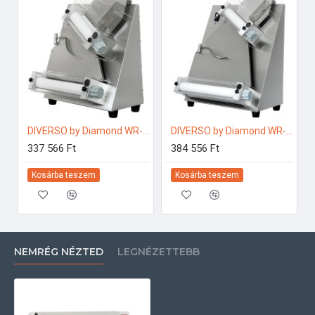
DIVERSO by Diamond WR-LP32-XP Ipari pizzakészítés
DIVERSO by Diamond WR-LP42-XM Ipari pizzakészítés
337 566 Ft
384 556 Ft
Kosárba teszem
Kosárba teszem
NEMRÉG NÉZTED
LEGNÉZETTEBB