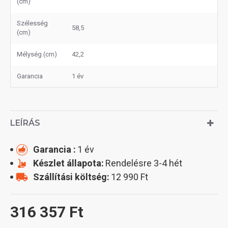
(cm)
Szélesség
58,5
(cm)
Mélység (cm)
42,2
Garancia
1 év
LEÍRÁS
Garancia :
1 év
Készlet állapota:
Rendelésre 3-4 hét
Szállítási költség:
12 990 Ft
316 357 Ft