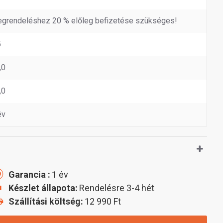
grendeléshez 20 % előleg befizetése szükséges!
5
,0
,0
év
Garancia :
1 év
Készlet állapota:
Rendelésre 3-4 hét
Szállítási költség:
12 990 Ft