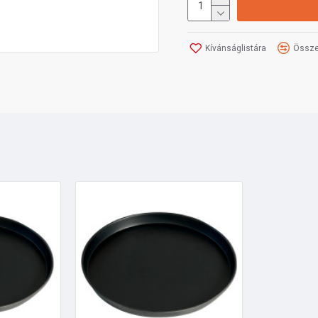
Kívánságlistára
Össze