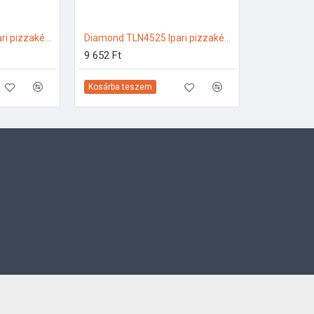
Diamond TLN3425 Ipari pizzakészítés
Diamond TLN4525 Ipari pizzakészítés
9 652 Ft
Kosárba teszem