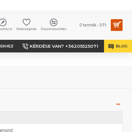
0 termék - 0 Ft
sztráció
Kívánságlista
Összehasonlítás
KÉRDÉSE VAN? +36205525071
SEKHEZ
BLOG
amond