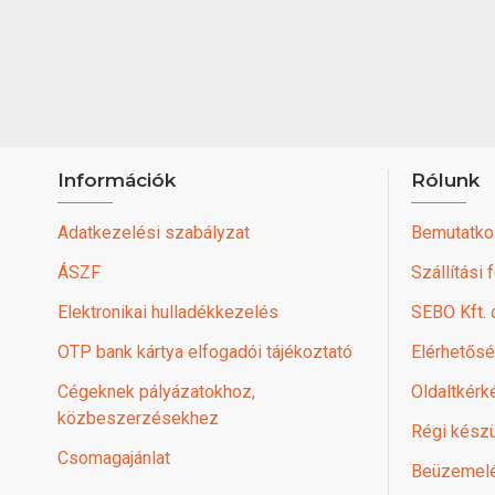
Információk
Rólunk
Adatkezelési szabályzat
Bemutatko
ÁSZF
Szállítási 
Elektronikai hulladékkezelés
SEBO Kft.
OTP bank kártya elfogadói tájékoztató
Elérhetős
Cégeknek pályázatokhoz,
Oldaltkérk
közbeszerzésekhez
Régi készü
Csomagajánlat
Beüzemel