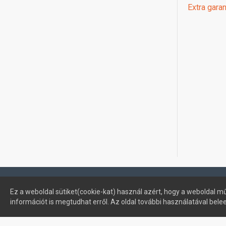
Extra garan
Profimuszaki.hu - exPanda ERP
Ez a weboldal sütiket(cookie-kat) használ azért, hogy a weboldal mű
információt is megtudhat erről. Az oldal további használatával bele
Sütik kezelése