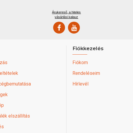
Árukereső, a hiteles
vásárlási kalauz
Fiókkezelés
zás
Fiókom
feltételek
Rendeléseim
 cégbemutatása
Hírlevél
égek
ép
lék elszállítás
és