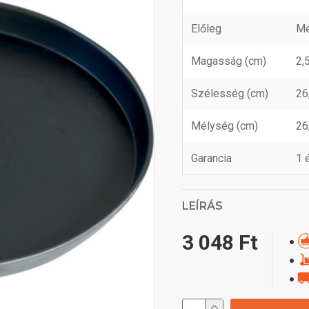
Előleg
Me
Magasság (cm)
2,
Szélesség (cm)
26
Mélység (cm)
26
Garancia
1 
LEÍRÁS
3 048 Ft