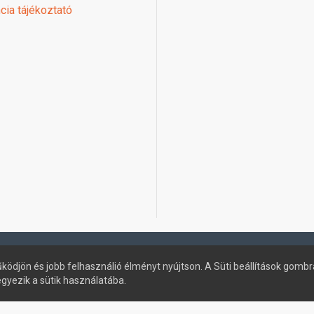
cia tájékoztató
ködjön és jobb felhasználió élményt nyújtson. A Süti beállítások gombr
egyezik a sütik használatába.