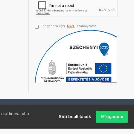
Elfogadom a(z)
ÁSZF
szabályzatot!
a kattintva több
Süti beállítások
Elfogadom