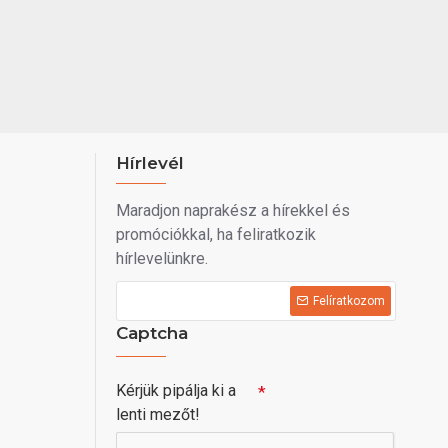
Hírlevél
Maradjon naprakész a hírekkel és
promóciókkal, ha feliratkozik
hírlevelünkre.
Felíratkozom
Captcha
Kérjük pipálja ki a
lenti mezőt!