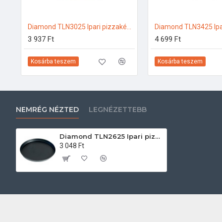
Diamond TLN3025 Ipari pizzakészítés
3 937 Ft
4 699 Ft
Kosárba teszem
Kosárba teszem
NEMRÉG NÉZTED
LEGNÉZETTEBB
Diamond TLN2625 Ipari pizzakészítés
3 048 Ft