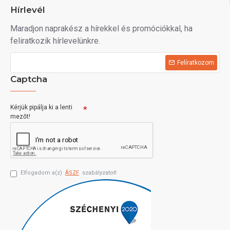
Hírlevél
Maradjon naprakész a hírekkel és promóciókkal, ha
feliratkozik hírlevelünkre.
Felíratkozom
Captcha
Kérjük pipálja ki a lenti
mezőt!
Elfogadom a(z)
ÁSZF
szabályzatot!