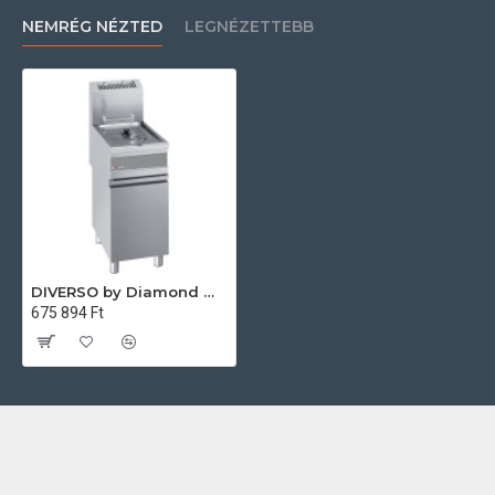
NEMRÉG NÉZTED
LEGNÉZETTEBB
DIVERSO by Diamond WR-GF15-G1 Ipari gázos fritőz
675 894 Ft