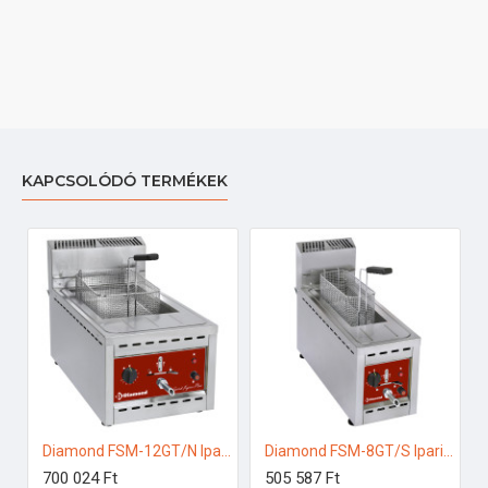
KAPCSOLÓDÓ TERMÉKEK
Diamond FSM-12GT/N Ipari gázos fritőz
Diamond FSM-8GT/S Ipari gázos fritőz
700 024 Ft
505 587 Ft