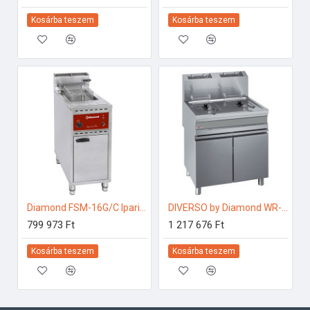
Kosárba teszem
Kosárba teszem
Diamond FSM-16G/C Ipari gázos fritőz
DIVERSO by Diamond WR-GF30-G2 Ipari gázos fritőz
799 973 Ft
1 217 676 Ft
Kosárba teszem
Kosárba teszem