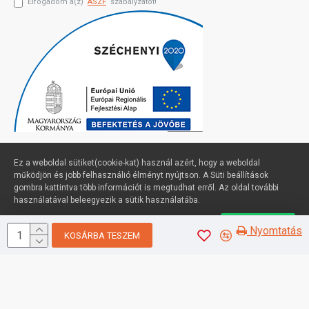
Elfogadom a(z)
ÁSZF
szabályzatot!
Ez a weboldal sütiket(cookie-kat) használ azért, hogy a weboldal
működjön és jobb felhasználió élményt nyújtson. A Süti beállítások
gombra kattintva több információt is megtudhat erről. Az oldal további
Profimuszaki.hu - exPanda ERP
használatával beleegyezik a sütik használatába.
Süti beállítások
Elfogadom
Nyomtatás
KOSÁRBA TESZEM
Sütik kezelése