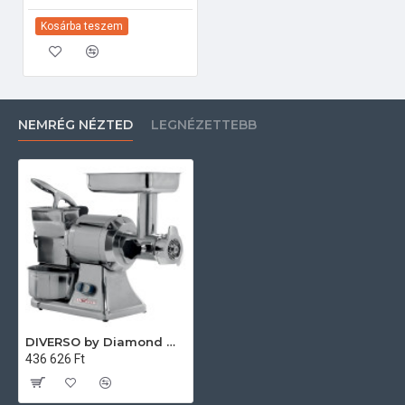
Kosárba teszem
NEMRÉG NÉZTED
LEGNÉZETTEBB
DIVERSO by Diamond WR-TGRP-12 Ipari pizzakészítés
436 626 Ft