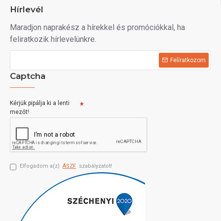
Hírlevél
Maradjon naprakész a hírekkel és promóciókkal, ha
feliratkozik hírlevelünkre.
Felíratkozom
Captcha
Kérjük pipálja ki a lenti
mezőt!
Elfogadom a(z)
ÁSZF
szabályzatot!