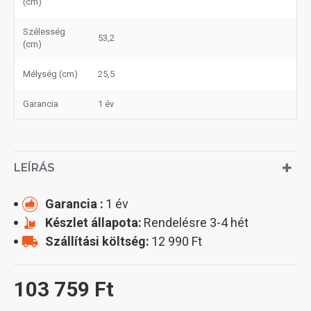
(cm)
Szélesség
53,2
(cm)
Mélység (cm)
25,5
Garancia
1 év
LEÍRÁS
Garancia :
1 év
Készlet állapota:
Rendelésre 3-4 hét
Szállítási költség:
12 990 Ft
103 759 Ft