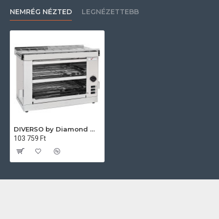
NEMRÉG NÉZTED
LEGNÉZETTEBB
DIVERSO by Diamond WR-TSE2-D Ipari villany sütő
103 759 Ft