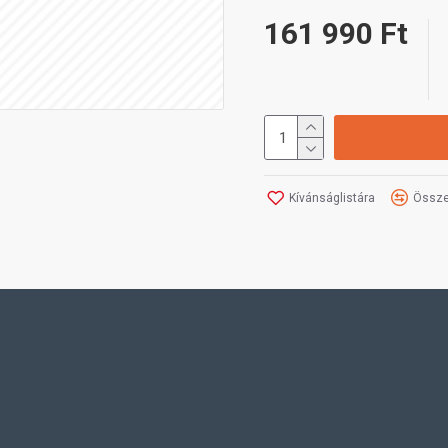
161 990 Ft
Kívánságlistára
Össze