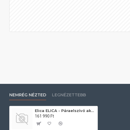
NEMRÉG NÉZTED
LEGNÉZETTEBB
Elica ELICA - Páraelszívó aktívszén szűrőkészlet LONG LIFE++ mennyezeti elszívókhoz Bekötő szett
161 990 Ft