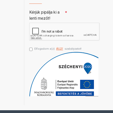
Kérjük pipálja ki a
lenti mezőt!
Elfogadom a(z)
ÁSZF
szabályzatot!