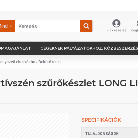
ind
Fiókkezelés
Regi
OMAGAJÁNLAT
CÉGEKNEK PÁLYÁZATOKHOZ, KÖZBESZERZÉ
ennyezeti elszívókhoz Bekötő szett
aktívszén szűrőkészlet LONG 
SPECIFIKÁCIÓK
TULAJDONSÁGOK