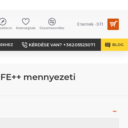
0 termék - 0 Ft
sztráció
Kívánságlista
Összehasonlítás
KÉRDÉSE VAN? +36205525071
SEKHEZ
BLOG
LIFE++ mennyezeti