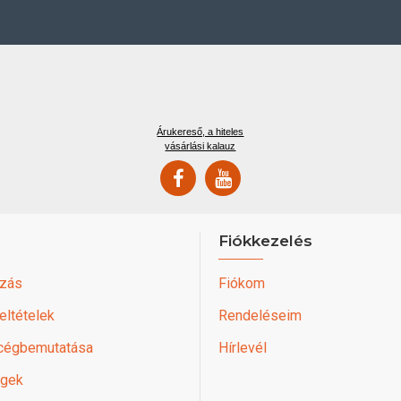
Árukereső, a hiteles
vásárlási kalauz
Fiókkezelés
zás
Fiókom
feltételek
Rendeléseim
 cégbemutatása
Hírlevél
égek