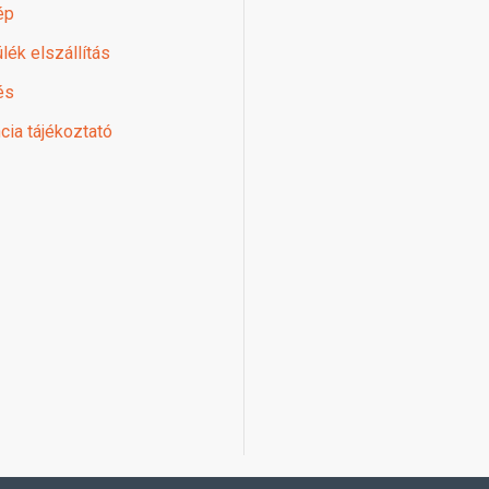
ép
lék elszállítás
és
cia tájékoztató