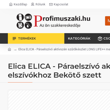
Kezdőlap
Rólunk
Kapcsolat
M
TERMÉKEK
KATEGÓRIÁK
CS
Elica ELICA - Páraelszívó aktívszén szűrőkészlet LONG LIFE++ m
Elica ELICA - Páraelszívó 
elszívókhoz Bekötő szett