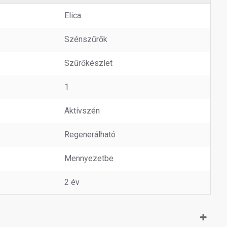
Elica
Szénszűrők
Szűrőkészlet
1
Aktívszén
Regenerálható
Mennyezetbe
2 év