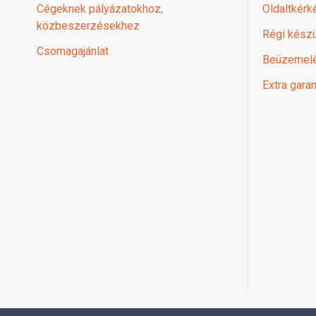
Cégeknek pályázatokhoz,
Oldaltkérk
közbeszerzésekhez
Régi készü
Csomagajánlat
Beüzemel
Extra garan