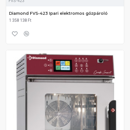
FVS-423
Diamond FVS-423 Ipari elektromos gőzpároló
1 358 138 Ft