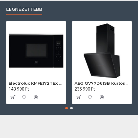
LEGNÉZETTEBB
Electrolux KMFE172TEX Felsőszekrénybe építhető mikrohullámú sütő
AEG GV77D61SB Kürtős páraelszívó
143 990 Ft
235 990 Ft