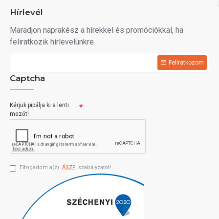
Hírlevél
Maradjon naprakész a hírekkel és promóciókkal, ha
feliratkozik hírlevelünkre.
Felíratkozom
Captcha
Kérjük pipálja ki a lenti
mezőt!
Elfogadom a(z)
ÁSZF
szabályzatot!