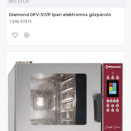
DFV-511/P
Diamond DFV-511/P Ipari elektromos gőzpároló
1 696 974 Ft