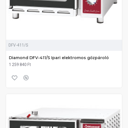
DFV-411/S
Diamond DFV-411/S Ipari elektromos gőzpároló
1 259 840 Ft