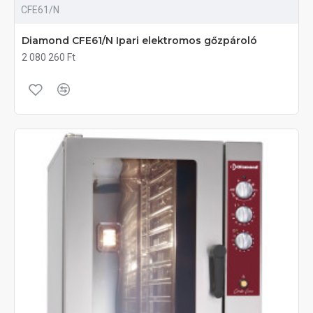
CFE61/N
Diamond CFE61/N Ipari elektromos gőzpároló
2 080 260 Ft