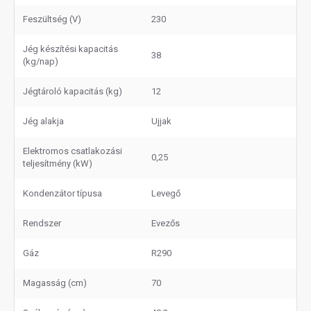
Feszültség (V)
230
Jég készítési kapacitás
38
(kg/nap)
Jégtároló kapacitás (kg)
12
Jég alakja
Ujjak
Elektromos csatlakozási
0,25
teljesítmény (kW)
Kondenzátor típusa
Levegő
Rendszer
Evezős
Gáz
R290
Magasság (cm)
70