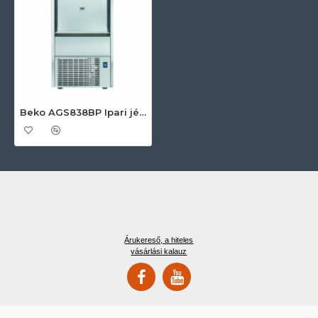
Beko AGS838BP Ipari jégsüvegkészítő
Árukereső, a hiteles
vásárlási kalauz