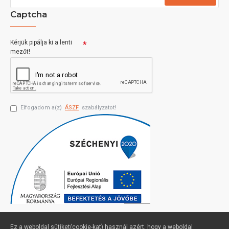
Captcha
Kérjük pipálja ki a lenti
mezőt!
Elfogadom a(z)
ÁSZF
szabályzatot!
Ez a weboldal sütiket(cookie-kat) használ azért, hogy a weboldal