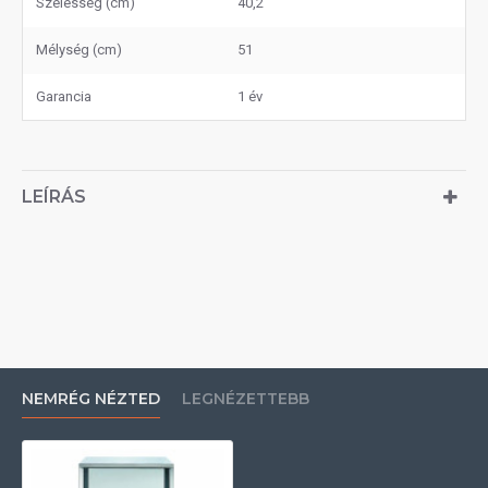
Szélesség (cm)
40,2
Mélység (cm)
51
Garancia
1 év
LEÍRÁS
NEMRÉG NÉZTED
LEGNÉZETTEBB