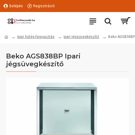
Belépés
Regisztráció
Ipari hűtés-fagyasztás
Ipari jégsüvegkészítő
Beko AGS838BP 
Beko AGS838BP Ipari
jégsüvegkészítő