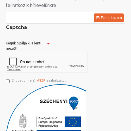
feliratkozik hírlevelünkre.
Felíratkozom
Captcha
Kérjük pipálja ki a lenti
mezőt!
Elfogadom a(z)
ÁSZF
szabályzatot!