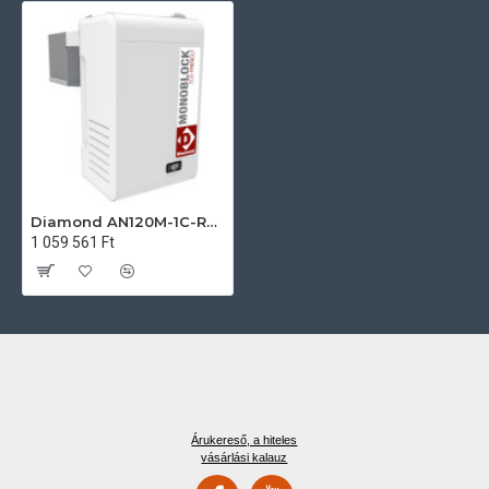
Diamond AN120M-1C-R2 Ipari hűtő kiegészítők
1 059 561 Ft
Árukereső, a hiteles
vásárlási kalauz