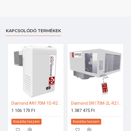
KAPCSOLÓDÓ TERMÉKEK
Diamond AN170M-1D-R2 Ipari hűtő kiegészítők
Diamond SN170M-2L-R2 Ipari hűtő kiegészítők
1 106 170 Ft
1 387 475 Ft
Kosárba teszem
Kosárba teszem