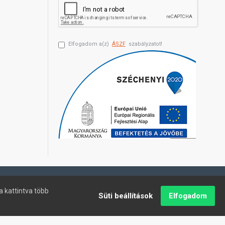
Elfogadom a(z)
ÁSZF
szabályzatot!
a kattintva több
Süti beállítások
Elfogadom