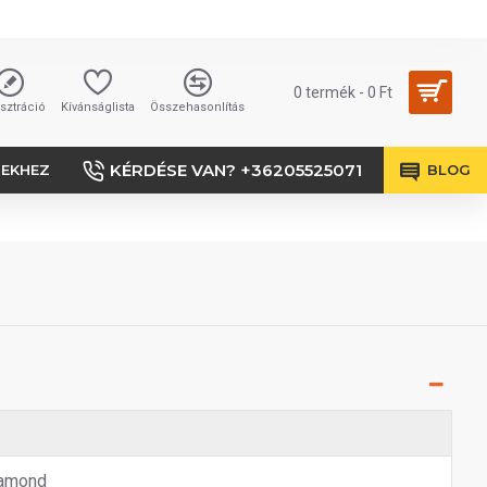
0 termék - 0 Ft
sztráció
Kívánságlista
Összehasonlítás
KÉRDÉSE VAN? +36205525071
SEKHEZ
BLOG
amond