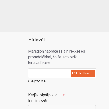
Hírlevél
Maradjon naprakész a hírekkel és
promóciókkal, ha feliratkozik
hírlevelünkre.
Felíratkozom
Captcha
Kérjük pipálja ki a
lenti mezőt!