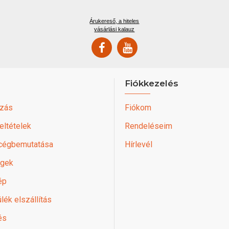
Árukereső, a hiteles
vásárlási kalauz
Fiókkezelés
zás
Fiókom
feltételek
Rendeléseim
 cégbemutatása
Hírlevél
égek
ép
lék elszállítás
és