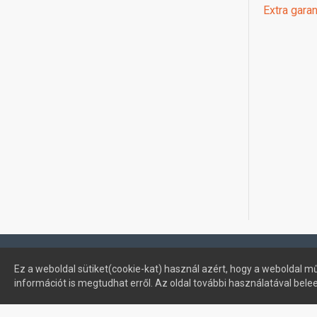
Extra garan
Profimuszaki.hu - exPanda ERP
Ez a weboldal sütiket(cookie-kat) használ azért, hogy a weboldal mű
információt is megtudhat erről. Az oldal további használatával bele
Sütik kezelése