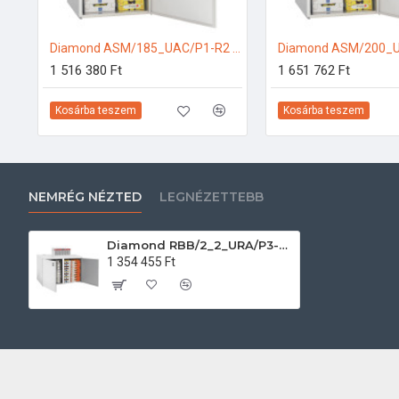
Diamond ASM/185_UAC/P1-R2 Ipari hűtőkamra
1 516 380 Ft
1 651 762 Ft
Kosárba teszem
Kosárba teszem
NEMRÉG NÉZTED
LEGNÉZETTEBB
Diamond RBB/2_2_URA/P3-R2 Ipari hűtőkamra
1 354 455 Ft