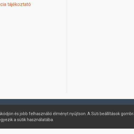
cia tájékoztató
ködjön és jobb felhasználió élményt nyújtson. A Süti beállítások gombr
egyezik a sütik használatába.