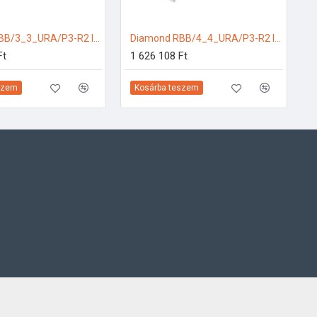
Diamond RBB/3_3_URA/P3-R2 Ipari hűtőkamra
Diamond RBB/4_4_URA/P3-R2 Ipari hűtőkamra
Ft
1 626 108 Ft
szem
Kosárba teszem