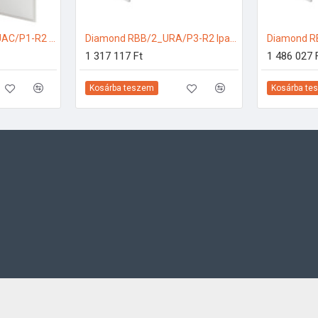
Diamond ASM/200_UAC/P1-R2 Ipari hűtőkamra
Diamond RBB/2_URA/P3-R2 Ipari hűtőkamra
1 317 117 Ft
1 486 027 
Kosárba teszem
Kosárba te