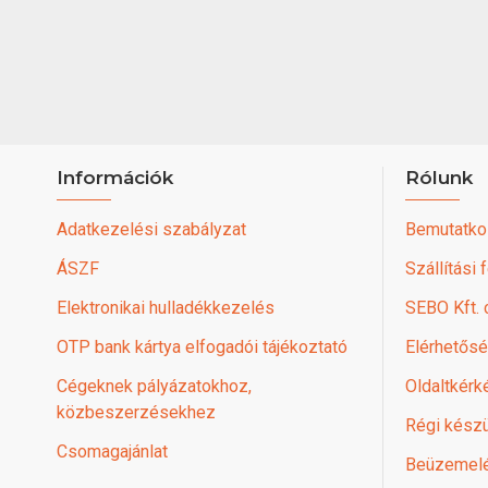
Információk
Rólunk
Adatkezelési szabályzat
Bemutatko
ÁSZF
Szállítási 
Elektronikai hulladékkezelés
SEBO Kft.
OTP bank kártya elfogadói tájékoztató
Elérhetős
Cégeknek pályázatokhoz,
Oldaltkérk
közbeszerzésekhez
Régi készü
Csomagajánlat
Beüzemel