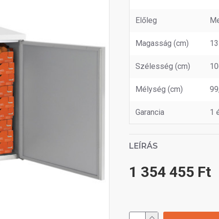
Előleg
Me
Magasság (cm)
13
Szélesség (cm)
10
Mélység (cm)
99
Garancia
1 
LEÍRÁS
1 354 455 Ft