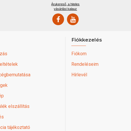
Árukereső, a hiteles
vásárlási kalauz
Fiókkezelés
zás
Fiókom
feltételek
Rendeléseim
 cégbemutatása
Hírlevél
égek
ép
lék elszállítás
és
cia tájékoztató