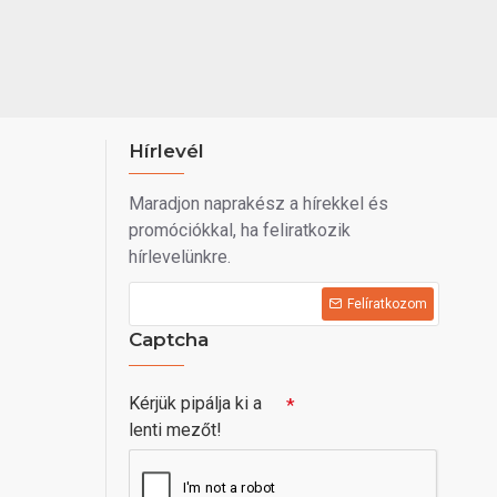
Hírlevél
Maradjon naprakész a hírekkel és
promóciókkal, ha feliratkozik
hírlevelünkre.
Felíratkozom
Captcha
Kérjük pipálja ki a
lenti mezőt!