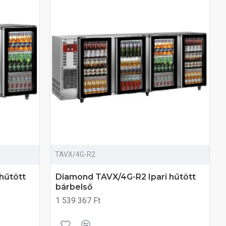
TAVX/4G-R2
hűtött
Diamond TAVX/4G-R2 Ipari hűtött
bárbelső
1 539 367 Ft