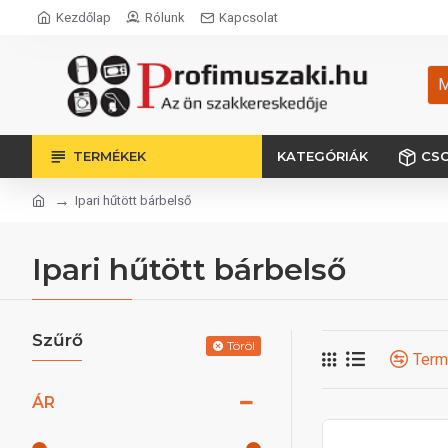
Kezdőlap
Rólunk
Kapcsolat
M
TERMÉKEK
KATEGÓRIÁK
CS
Ipari hűtött bárbelső
Ipari hűtött bárbelső
Szűrő
Töröl
Term
ÁR