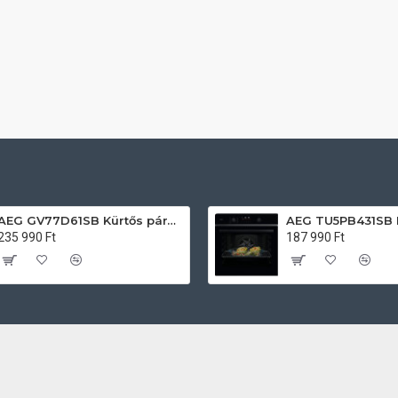
AEG GV77D61SB Kürtős páraelszívó
235 990 Ft
187 990 Ft