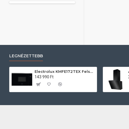
LEGNÉZETTEBB
Electrolux KMFE172TEX Felsőszekrénybe építhető mikrohullámú sütő
143 990 Ft