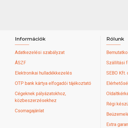
Információk
Rólunk
Adatkezelési szabályzat
Bemutatko
ÁSZF
Szállítási 
Elektronikai hulladékkezelés
SEBO Kft.
OTP bank kártya elfogadói tájékoztató
Elérhetős
Cégeknek pályázatokhoz,
Oldaltkérk
közbeszerzésekhez
Régi készü
Csomagajánlat
Beüzemel
Extra garan