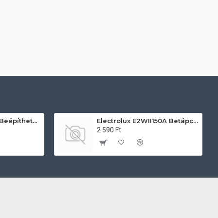
AEG TU5PB431SB Beépíthető villany sütő
Electrolux E2WII150A Betápcső mosógéphez és mosogatógéphez
2 590 Ft