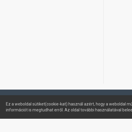
Profimuszaki.hu - exPanda ERP
Ez a weboldal sütiket(cookie-kat) használ azért, hogy a weboldal mű
információt is megtudhat erről. Az oldal további használatával bele
Sütik kezelése