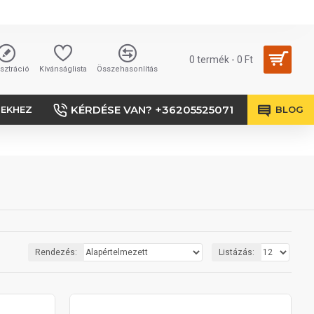
0 termék - 0 Ft
sztráció
Kívánságlista
Összehasonlítás
KÉRDÉSE VAN? +36205525071
SEKHEZ
BLOG
Rendezés:
Listázás: