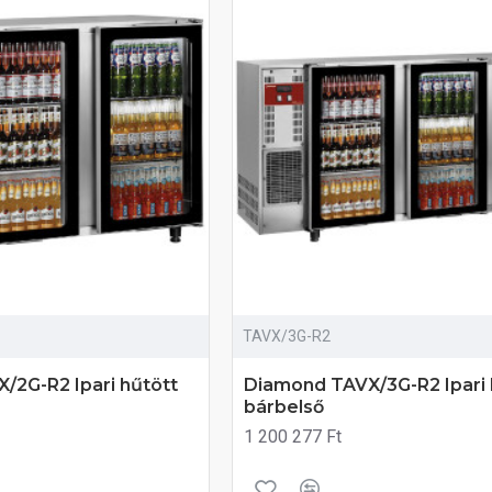
TAVX/3G-R2
/2G-R2 Ipari hűtött
Diamond TAVX/3G-R2 Ipari 
bárbelső
1 200 277 Ft