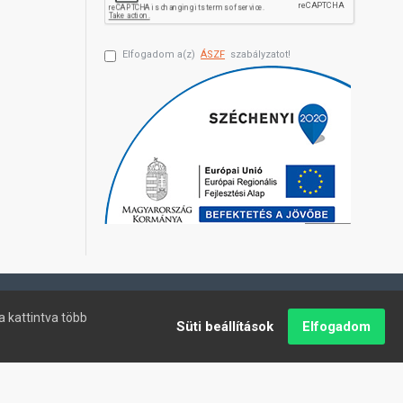
Elfogadom a(z)
ÁSZF
szabályzatot!
a kattintva több
Süti beállítások
Elfogadom