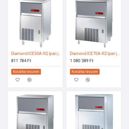
Diamond ICE50A-R2 Ipari jégkockakészítő
Diamond ICE70A-R2 Ipari jégkockakészítő
811 784 Ft
1 080 389 Ft
Kosárba teszem
Kosárba teszem