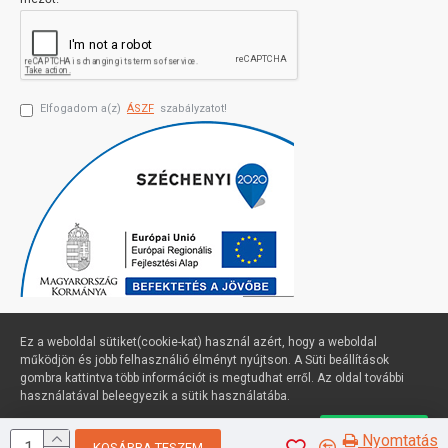
Elfogadom a(z)
ÁSZF
szabályzatot!
Ez a weboldal sütiket(cookie-kat) használ azért, hogy a weboldal
működjön és jobb felhasználió élményt nyújtson. A Süti beállítások
gombra kattintva több információt is megtudhat erről. Az oldal további
Profimuszaki.hu - exPanda ERP
használatával beleegyezik a sütik használatába.
Süti beállítások
Elfogadom
Nyomtatás
KOSÁRBA TESZEM