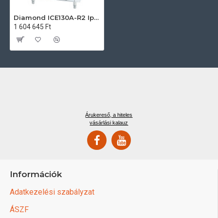
Diamond ICE130A-R2 Ipari jégkockakészítő
1 604 645 Ft
Árukereső, a hiteles
vásárlási kalauz
Információk
Adatkezelési szabályzat
ÁSZF