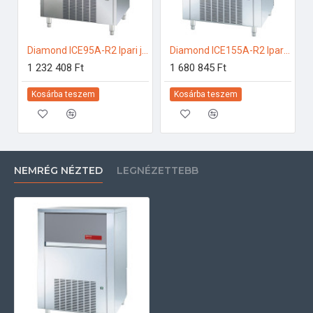
Diamond ICE95A-R2 Ipari jégkockakészítő
Diamond ICE155A-R2 Ipari jégkockakészítő
1 232 408 Ft
1 680 845 Ft
Kosárba teszem
Kosárba teszem
NEMRÉG NÉZTED
LEGNÉZETTEBB