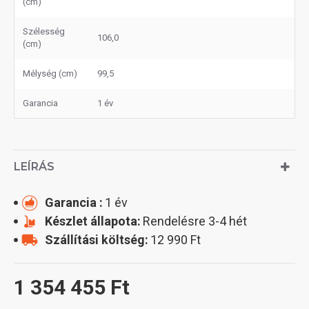
(cm)
Szélesség
106,0
(cm)
Mélység (cm)
99,5
Garancia
1 év
LEÍRÁS
Garancia :
1 év
Készlet állapota:
Rendelésre 3-4 hét
Szállítási költség:
12 990 Ft
1 354 455 Ft