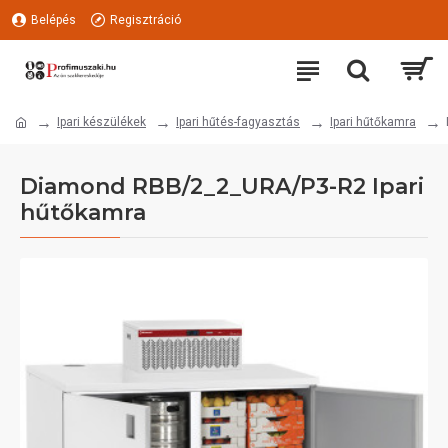
Belépés
Regisztráció
Ipari készülékek
Ipari hűtés-fagyasztás
Ipari hűtőkamra
Diamond RBB/2_2_URA/P3-R2 Ipari
hűtőkamra