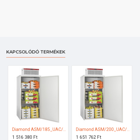
KAPCSOLÓDÓ TERMÉKEK
Diamond ASM/185_UAC/P1-R2 Ipari hűtőkamra
Diamond ASM/200_UAC/P1-R2 Ipari hűtőkamra
1 516 380 Ft
1 651 762 Ft