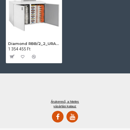
Diamond RBB/2_2_URA/P3-R2 Ipari hűtőkamra
1 354 455 Ft
Árukereső, a hiteles
vásárlási kalauz