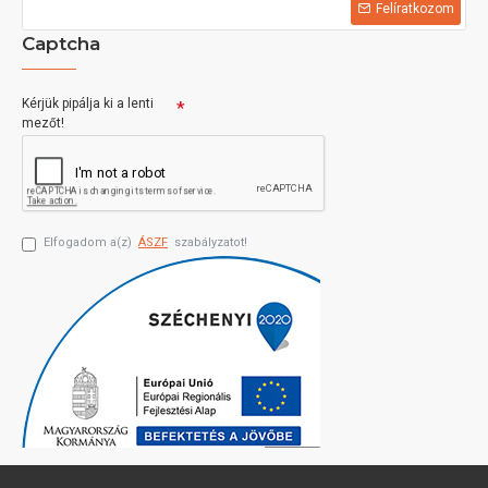
Felíratkozom
Captcha
Kérjük pipálja ki a lenti
mezőt!
Elfogadom a(z)
ÁSZF
szabályzatot!