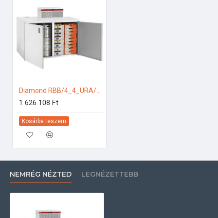
Diamond RBB/4_4_URA/P3-R2 Ipari hűtőkamra
1 626 108 Ft
Kosárba teszem
NEMRÉG NÉZTED
LEGNÉZETTEBB