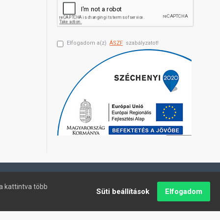
Elfogadom a(z)
ÁSZF
szabályzatot!
a kattintva több
Süti beállítások
Elfogadom