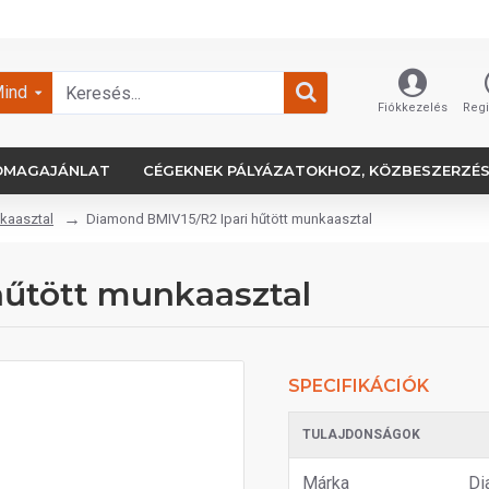
ind
Fiókkezelés
Regi
OMAGAJÁNLAT
CÉGEKNEK PÁLYÁZATOKHOZ, KÖZBESZERZÉ
nkaasztal
Diamond BMIV15/R2 Ipari hűtött munkaasztal
hűtött munkaasztal
SPECIFIKÁCIÓK
TULAJDONSÁGOK
Márka
Di