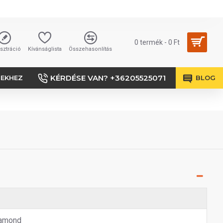
0 termék - 0 Ft
sztráció
Kívánságlista
Összehasonlítás
KÉRDÉSE VAN? +36205525071
SEKHEZ
BLOG
amond