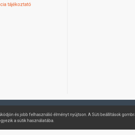
cia tájékoztató
ködjön és jobb felhasználió élményt nyújtson. A Süti beállítások gombr
egyezik a sütik használatába.