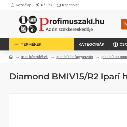
Kezdőlap
Rólunk
Kapcsolat
M
TERMÉKEK
KATEGÓRIÁK
CS
Ipari készülékek
Ipari hűtés-fagyasztás
Ipari hűtött mu
Diamond BMIV15/R2 Ipari 