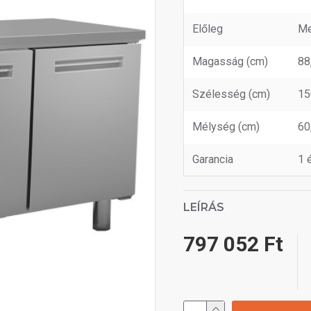
Előleg
Me
Magasság (cm)
88
Szélesség (cm)
15
Mélység (cm)
60
Garancia
1 
LEÍRÁS
797 052 Ft