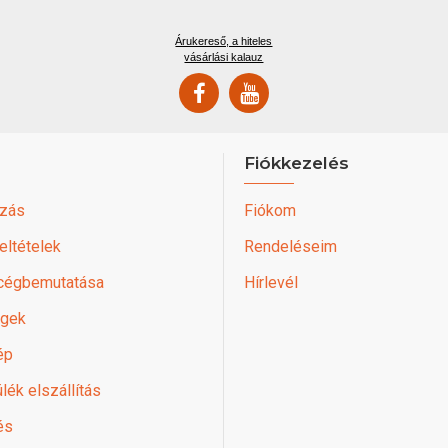
Árukereső, a hiteles
vásárlási kalauz
Fiókkezelés
zás
Fiókom
feltételek
Rendeléseim
 cégbemutatása
Hírlevél
égek
ép
lék elszállítás
és