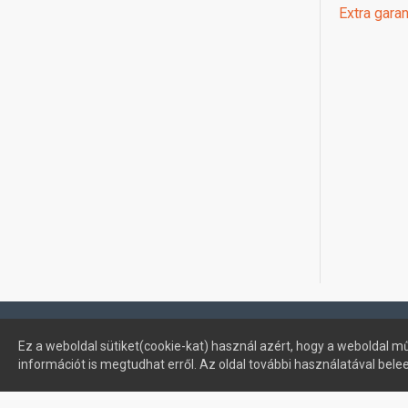
Extra garan
Profimuszaki.hu - exPanda ERP
Ez a weboldal sütiket(cookie-kat) használ azért, hogy a weboldal mű
információt is megtudhat erről. Az oldal további használatával bele
Sütik kezelése