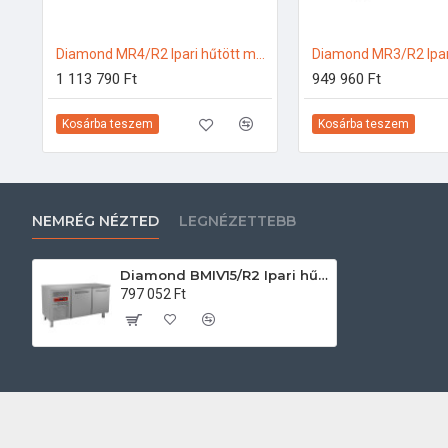
Diamond MR4/R2 Ipari hűtött munkaasztal
1 113 790 Ft
949 960 Ft
Kosárba teszem
Kosárba teszem
NEMRÉG NÉZTED
LEGNÉZETTEBB
Diamond BMIV15/R2 Ipari hűtött munkaasztal
797 052 Ft