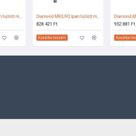
Diamond MR3/R2 Ipari hűtött munkaasztal
Diamond MR2/R2 Ipari hűtött munkaasztal
828 421 Ft
952 881 Ft
Kosárba teszem
Kosárba te