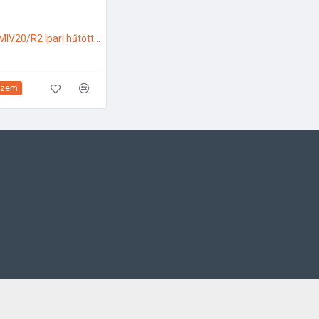
Diamond BMIV20/R2 Ipari hűtött munkaasztal
szem