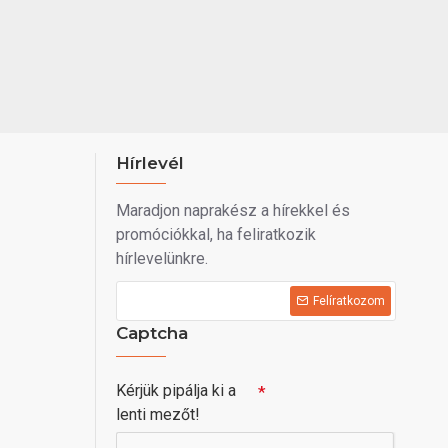
Hírlevél
Maradjon naprakész a hírekkel és
promóciókkal, ha feliratkozik
hírlevelünkre.
Felíratkozom
Captcha
Kérjük pipálja ki a
lenti mezőt!