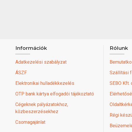
Információk
Rólunk
Adatkezelési szabályzat
Bemutatko
ÁSZF
Szállítási 
Elektronikai hulladékkezelés
SEBO Kft.
OTP bank kártya elfogadói tájékoztató
Elérhetős
Cégeknek pályázatokhoz,
Oldaltkérk
közbeszerzésekhez
Régi készü
Csomagajánlat
Beüzemel