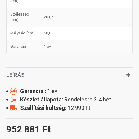
(cm)
Szélesség
201,5
(cm)
Mélység (cm)
60,0
Garancia
1 év
LEÍRÁS
Garancia :
1 év
Készlet állapota:
Rendelésre 3-4 hét
Szállítási költség:
12 990 Ft
952 881 Ft