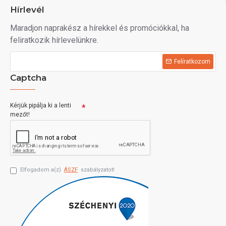
Hírlevél
Maradjon naprakész a hírekkel és promóciókkal, ha
feliratkozik hírlevelünkre.
Felíratkozom
Captcha
Kérjük pipálja ki a lenti
mezőt!
Elfogadom a(z)
ÁSZF
szabályzatot!