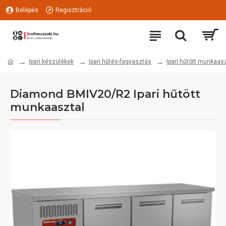
Belépés
Regisztráció
Ipari készülékek
Ipari hűtés-fagyasztás
Ipari hűtött munkaas
Diamond BMIV20/R2 Ipari hűtött
munkaasztal