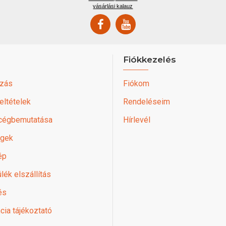
vásárlási kalauz
Fiókkezelés
zás
Fiókom
feltételek
Rendeléseim
 cégbemutatása
Hírlevél
égek
ép
lék elszállítás
és
cia tájékoztató