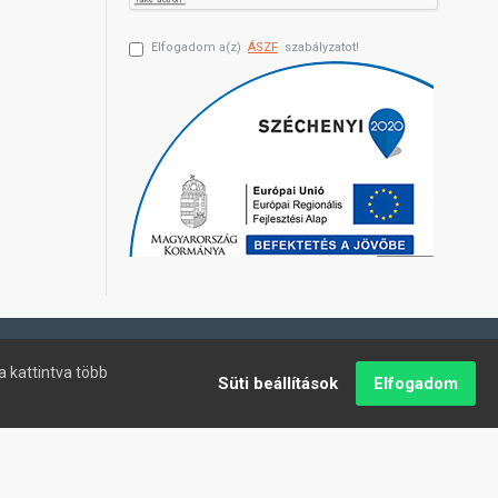
Elfogadom a(z)
ÁSZF
szabályzatot!
a kattintva több
Süti beállítások
Elfogadom