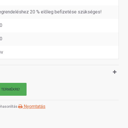
grendeléshez 20 % előleg befizetése szükséges!
0
0
év
A TERMÉKRE!
Nyomtatás
hasonlítás