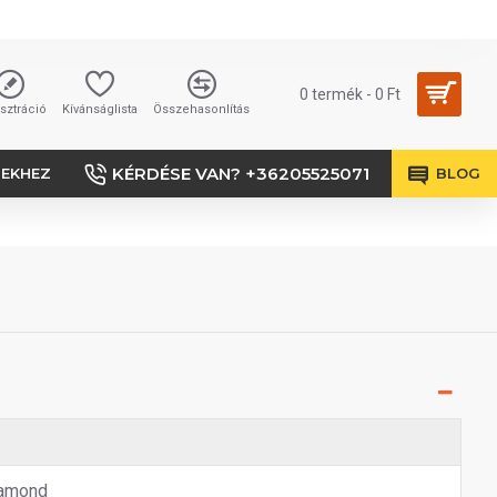
0 termék - 0 Ft
sztráció
Kívánságlista
Összehasonlítás
KÉRDÉSE VAN? +36205525071
SEKHEZ
BLOG
amond