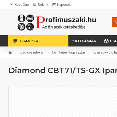
Kezdőlap
Rólunk
Kapcsolat
M
TERMÉKEK
KATEGÓRIÁK
CS
Ipari készülékek
Ipari hűtés-fagyasztás
Ipari sokkoló h
Diamond CBT71/TS-GX Ipari