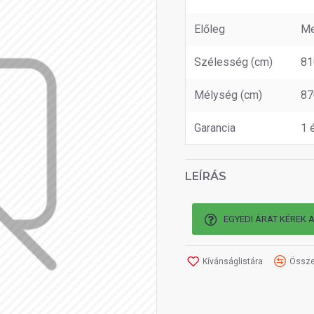
Előleg
Me
Szélesség (cm)
81
Mélység (cm)
87
Garancia
1 
LEÍRÁS
EGYEDI ÁRAT KÉREK 
Kívánságlistára
Össze