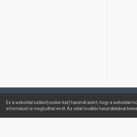
Profimuszaki.hu - exPanda ERP
Ez a weboldal sütiket(cookie-kat) használ azért, hogy a weboldal mű
információt is megtudhat erről. Az oldal további használatával bele
Sütik kezelése