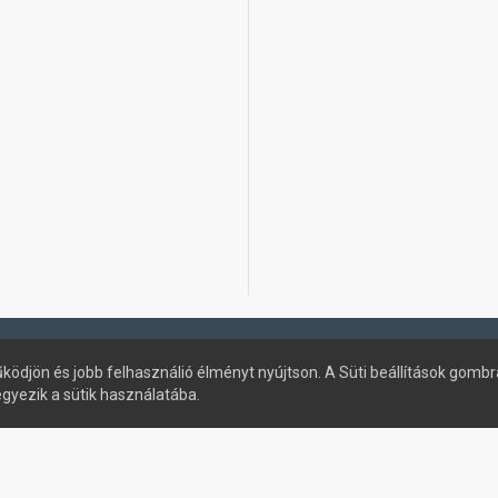
ködjön és jobb felhasználió élményt nyújtson. A Süti beállítások gombr
egyezik a sütik használatába.