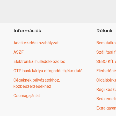
Információk
Rólunk
Adatkezelési szabályzat
Bemutatko
ÁSZF
Szállítási 
Elektronikai hulladékkezelés
SEBO Kft.
OTP bank kártya elfogadói tájékoztató
Elérhetős
Cégeknek pályázatokhoz,
Oldaltkérk
közbeszerzésekhez
Régi készü
Csomagajánlat
Beüzemel
Extra garan