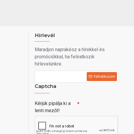
Hírlevél
Maradjon naprakész a hírekkel és
promóciókkal, ha feliratkozik
hírlevelünkre.
Felíratkozom
Captcha
Kérjük pipálja ki a
lenti mezőt!