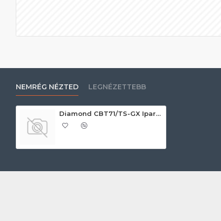
NEMRÉG NÉZTED
LEGNÉZETTEBB
Diamond CBT71/TS-GX Ipari sokkoló hűtő-fagyasztó