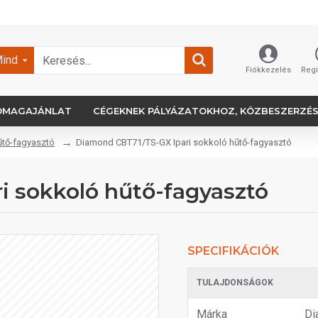
ind
Fiókkezelés
Regi
OMAGAJÁNLAT
CÉGEKNEK PÁLYÁZATOKHOZ, KÖZBESZERZÉ
űtő-fagyasztó
Diamond CBT71/TS-GX Ipari sokkoló hűtő-fagyasztó
 sokkoló hűtő-fagyasztó
SPECIFIKÁCIÓK
TULAJDONSÁGOK
Márka
Di