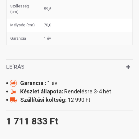
Szélesség
59,5
(cm)
Mélység (cm)
70,0
Garancia
1 év
LEÍRÁS
Garancia :
1 év
Készlet állapota:
Rendelésre 3-4 hét
Szállítási költség:
12 990 Ft
1 711 833 Ft