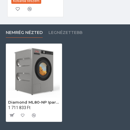
Kosárba teszem
NEMRÉG NÉZTED
LEGNÉZETTEBB
Diamond ML80-NP Ipari mosógép
1 711 833 Ft