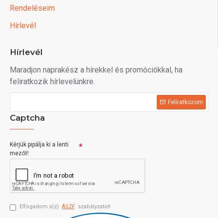
Rendeléseim
Hírlevél
Hírlevél
Maradjon naprakész a hírekkel és promóciókkal, ha
feliratkozik hírlevelünkre.
Felíratkozom
Captcha
Kérjük pipálja ki a lenti
mezőt!
Elfogadom a(z)
ÁSZF
szabályzatot!