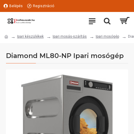
Belépés
Regisztráció
Ipari készülékek
Ipari mosás-szárítás
Ipari mosógép
Dia
Diamond ML80-NP Ipari mosógép