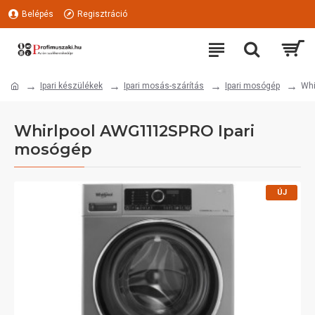
Belépés
Regisztráció
Ipari készülékek
Ipari mosás-szárítás
Ipari mosógép
Whi
Whirlpool AWG1112SPRO Ipari
mosógép
ÚJ