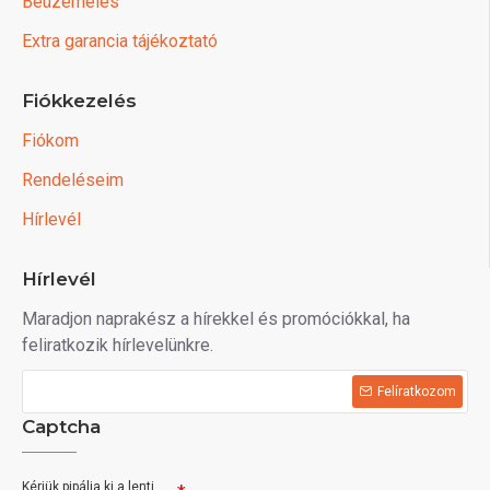
Beüzemelés
Extra garancia tájékoztató
Fiókkezelés
Fiókom
Rendeléseim
Hírlevél
Hírlevél
Maradjon naprakész a hírekkel és promóciókkal, ha
feliratkozik hírlevelünkre.
Felíratkozom
Captcha
Kérjük pipálja ki a lenti