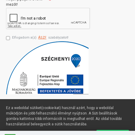
mezőt!
Elfogadom a(z)
ÁSZF
szabályzatot!
Ez a weboldal sütiket(cookie-kat) használ azért, hogy a weboldal
működjön és jobb felhasználió élményt nyújtson. A Süti beállítások
gombra kattintva több információt is megtudhat erről. Az oldal további
Profimuszaki.hu - exPanda ERP
használatával beleegyezik a sütik használatába.