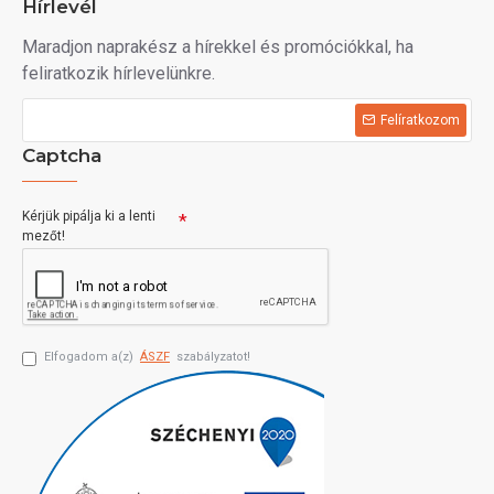
Hírlevél
Maradjon naprakész a hírekkel és promóciókkal, ha
feliratkozik hírlevelünkre.
Felíratkozom
Captcha
Kérjük pipálja ki a lenti
mezőt!
Elfogadom a(z)
ÁSZF
szabályzatot!