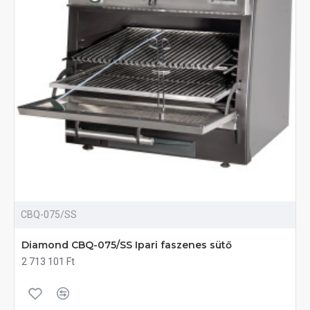
CBQ-075/SS
Diamond CBQ-075/SS Ipari faszenes sütő
2 713 101 Ft