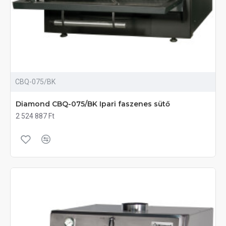
CBQ-075/BK
Diamond CBQ-075/BK Ipari faszenes sütő
2 524 887 Ft