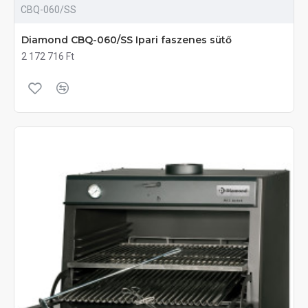
CBQ-060/SS
Diamond CBQ-060/SS Ipari faszenes sütő
2 172 716 Ft