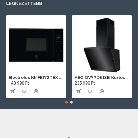
LEGNÉZETTEBB
Electrolux KMFE172TEX Felsőszekrénybe építhető mikrohullámú sütő
AEG GV77D61SB Kürtős páraelszívó
143 990 Ft
235 990 Ft