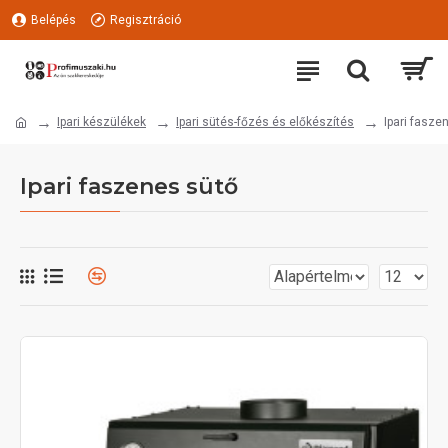
Belépés
Regisztráció
Ipari készülékek
Ipari sütés-főzés és előkészítés
Ipari fasze
Ipari faszenes sütő