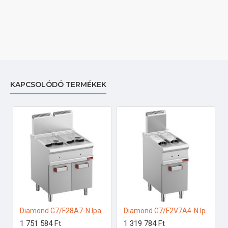
KAPCSOLÓDÓ TERMÉKEK
Diamond G7/F28A7-N Ipari gázos fritőz
Diamond G7/F2V7A4-N Ipari gázos fritőz
1 751 584 Ft
1 319 784 Ft