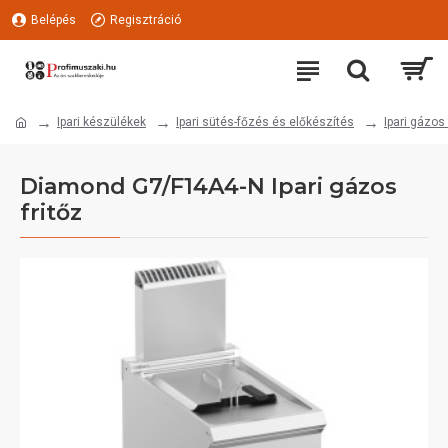
Belépés
Regisztráció
Ipari készülékek
Ipari sütés-főzés és előkészítés
Ipari gázos 
Diamond G7/F14A4-N Ipari gázos
fritőz