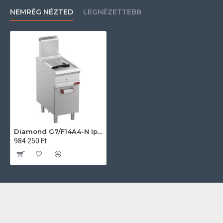
NEMRÉG NÉZTED
LEGNÉZETTEBB
Diamond G7/F14A4-N Ipari gázos fritőz
984 250 Ft