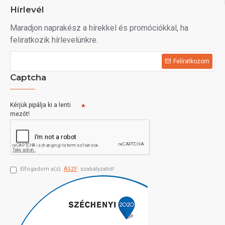
Hírlevél
Maradjon naprakész a hírekkel és promóciókkal, ha
feliratkozik hírlevelünkre.
Felíratkozom
Captcha
Kérjük pipálja ki a lenti
mezőt!
Elfogadom a(z)
ÁSZF
szabályzatot!