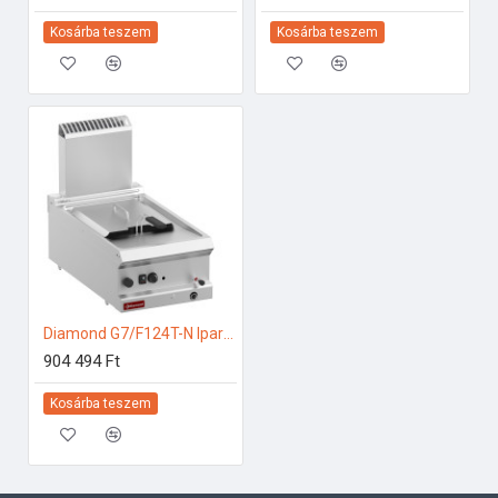
Kosárba teszem
Kosárba teszem
Diamond G7/F124T-N Ipari gázos fritőz
904 494 Ft
Kosárba teszem