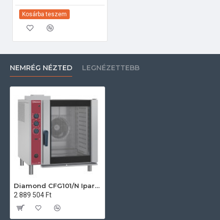
Kosárba teszem
NEMRÉG NÉZTED
LEGNÉZETTEBB
Diamond CFG101/N Ipari gázos gőzpároló
2 889 504 Ft