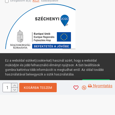
Elfogadom a(z)
ÁSZF
szabályzatot!
Ez a weboldal sütiket(cookie-kat) használ azért, hogy a weboldal
működjön és jobb felhasználió élményt nyújtson. A Süti beállítások
gombra kattintva több információt is megtudhat erről. Az oldal további
Profimuszaki.hu - exPanda ERP
használatával beleegyezik a sütik használatába.
Süti beállítások
Elfogadom
Nyomtatás
KOSÁRBA TESZEM
Sütik kezelése