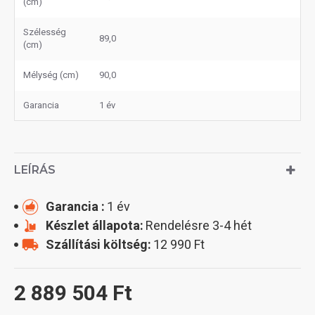
(cm)
Szélesség
89,0
(cm)
Mélység (cm)
90,0
Garancia
1 év
LEÍRÁS
Garancia :
1 év
Készlet állapota:
Rendelésre 3-4 hét
Szállítási költség:
12 990 Ft
2 889 504 Ft