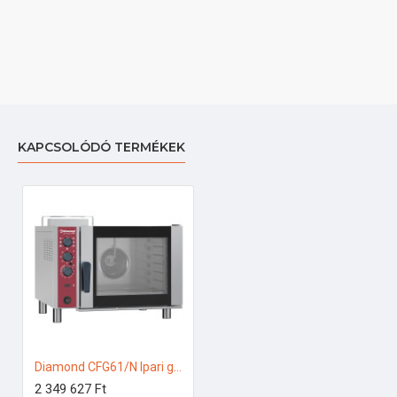
KAPCSOLÓDÓ TERMÉKEK
Diamond CFG61/N Ipari gázos gőzpároló
2 349 627 Ft