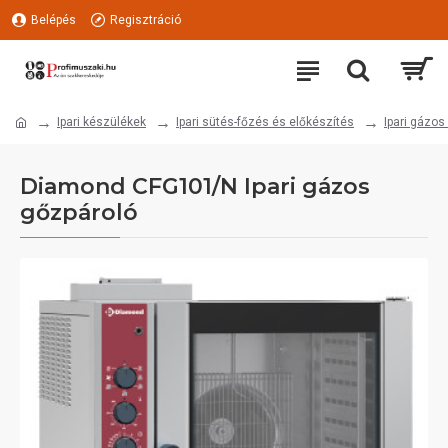
Belépés
Regisztráció
Ipari készülékek
Ipari sütés-főzés és előkészítés
Ipari gázos
Diamond CFG101/N Ipari gázos
gőzpároló