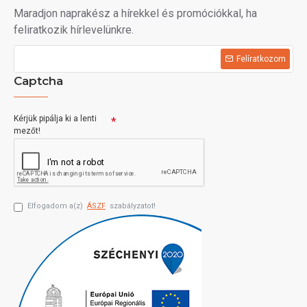
Maradjon naprakész a hírekkel és promóciókkal, ha
feliratkozik hírlevelünkre.
Felíratkozom
Captcha
Kérjük pipálja ki a lenti
mezőt!
Elfogadom a(z)
ÁSZF
szabályzatot!