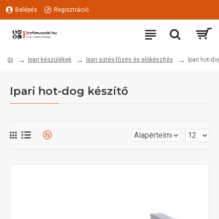
Belépés
Regisztráció
Ipari készülékek
Ipari sütés-főzés és előkészítés
Ipari hot-do
Ipari hot-dog készítő