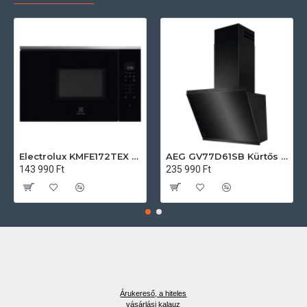
Electrolux KMFE172TEX Felsőszekrénybe építhető mikrohullámú sütő
AEG GV77D61SB Kürtős páraelszívó
143 990 Ft
235 990 Ft
Árukereső, a hiteles
vásárlási kalauz