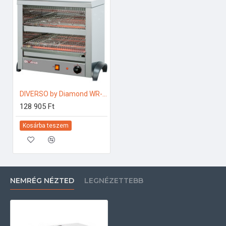
DIVERSO by Diamond WR-M6TS-P6 Ipari kenyérpirító
128 905 Ft
Kosárba teszem
NEMRÉG NÉZTED
LEGNÉZETTEBB