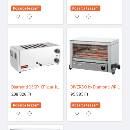
Kosárba teszem
Kosárba teszem
Diamond D6GP-XP Ipari kenyérpirító
DIVERSO by Diamond WR-M3TS-P3 Ipari kenyérpirító
208 026 Ft
95 885 Ft
Kosárba teszem
Kosárba teszem