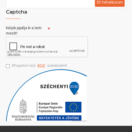
Felíratkozom
Captcha
Kérjük pipálja ki a lenti
mezőt!
Elfogadom a(z)
ÁSZF
szabályzatot!