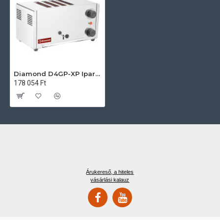
Diamond D4GP-XP Ipari kenyérpirító
178 054 Ft
Árukereső, a hiteles
vásárlási kalauz