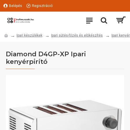
Belépés
Regisztráció
Ipari készülékek
Ipari sütés-főzés és előkészítés
Ipari kenyér
Diamond D4GP-XP Ipari
kenyérpirító