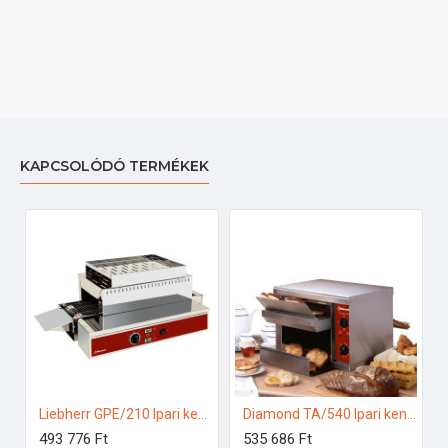
KAPCSOLÓDÓ TERMÉKEK
Liebherr GPE/210 Ipari kenyérpirító
Diamond TA/540 Ipari kenyérpirító
493 776 Ft
535 686 Ft