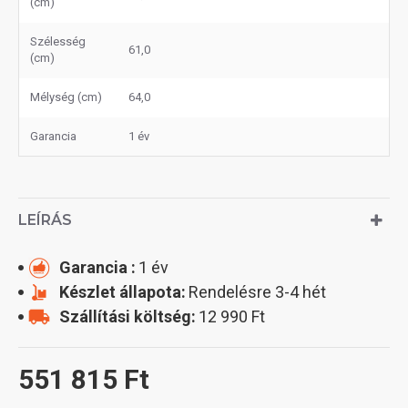
(cm)
Szélesség
61,0
(cm)
Mélység (cm)
64,0
Garancia
1 év
LEÍRÁS
Garancia :
1 év
Készlet állapota:
Rendelésre 3-4 hét
Szállítási költség:
12 990 Ft
551 815 Ft