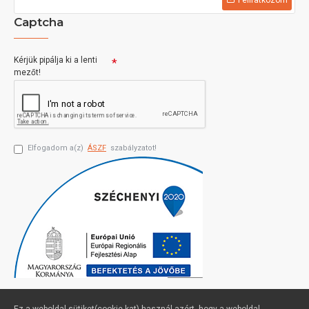
Felíratkozom
Captcha
Kérjük pipálja ki a lenti
mezőt!
Elfogadom a(z)
ÁSZF
szabályzatot!