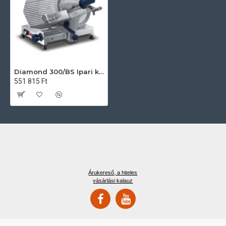
Diamond 300/BS Ipari konyhai előkészítés
551 815 Ft
Árukereső, a hiteles
vásárlási kalauz