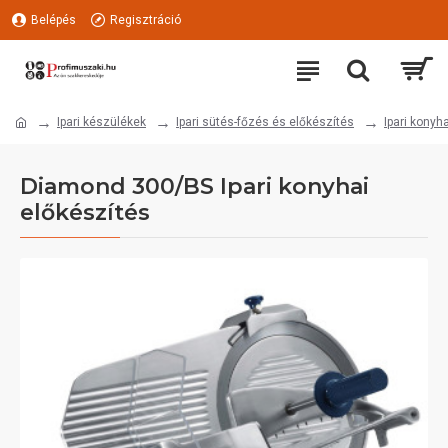
Belépés
Regisztráció
Ipari készülékek
Ipari sütés-főzés és előkészítés
Ipari konyh
Diamond 300/BS Ipari konyhai
előkészítés