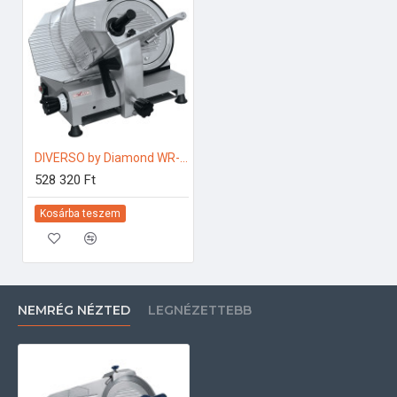
DIVERSO by Diamond WR-300E-03 Ipari konyhai előkészítés
528 320 Ft
Kosárba teszem
NEMRÉG NÉZTED
LEGNÉZETTEBB