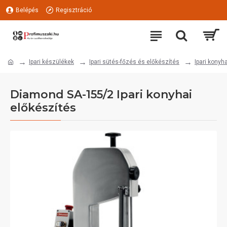
Belépés
Regisztráció
Ipari készülékek
Ipari sütés-főzés és előkészítés
Ipari konyh
Diamond SA-155/2 Ipari konyhai
előkészítés