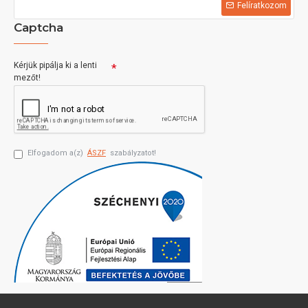
Felíratkozom
Captcha
Kérjük pipálja ki a lenti
mezőt!
Elfogadom a(z)
ÁSZF
szabályzatot!