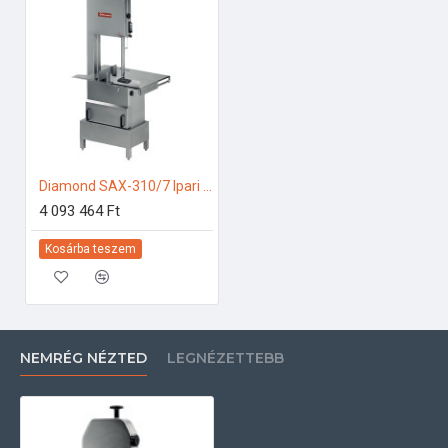
Diamond SAX-310/7 Ipari konyhai előkészítés
4 093 464 Ft
Kosárba teszem
NEMRÉG NÉZTED
LEGNÉZETTEBB