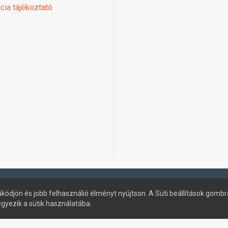
cia tájékoztató
ködjön és jobb felhasználió élményt nyújtson. A Süti beállítások gombr
egyezik a sütik használatába.