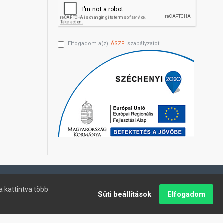
Elfogadom a(z)
ÁSZF
szabályzatot!
a kattintva több
Süti beállítások
Elfogadom