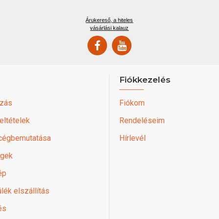
Árukereső, a hiteles
vásárlási kalauz
Fiókkezelés
zás
Fiókom
feltételek
Rendeléseim
 cégbemutatása
Hírlevél
égek
ép
lék elszállítás
és