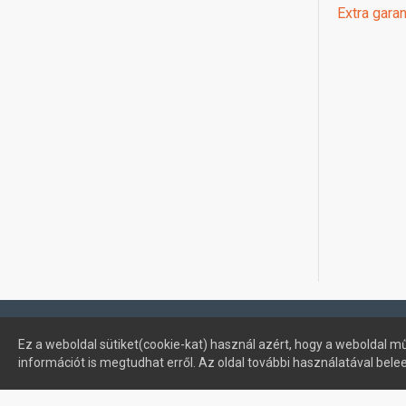
Extra garan
Profimuszaki.hu - exPanda ERP
Ez a weboldal sütiket(cookie-kat) használ azért, hogy a weboldal mű
információt is megtudhat erről. Az oldal további használatával bele
Sütik kezelése