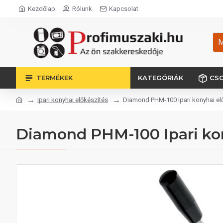
Kezdőlap
Rólunk
Kapcsolat
M
TERMÉKEK
KATEGÓRIÁK
CS
Ipari konyhai előkészítés
Diamond PHM-100 Ipari konyhai el
Diamond PHM-100 Ipari kon