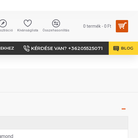
0 termék - 0 Ft
sztráció
Kívánságlista
Összehasonlítás
KÉRDÉSE VAN? +36205525071
SEKHEZ
BLOG
amond