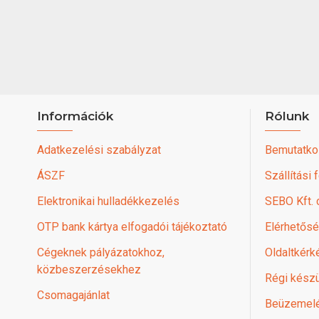
Információk
Rólunk
Adatkezelési szabályzat
Bemutatko
ÁSZF
Szállítási 
Elektronikai hulladékkezelés
SEBO Kft.
OTP bank kártya elfogadói tájékoztató
Elérhetős
Cégeknek pályázatokhoz,
Oldaltkérk
közbeszerzésekhez
Régi készü
Csomagajánlat
Beüzemel