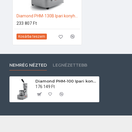
Diamond PHM-130B Ipari konyhai előkészítés
233 807 Ft
Kosárba teszem
NEMRÉG NÉZTED
LEGNÉZETTEBB
Diamond PHM-100 Ipari konyhai előkészítés
176 149 Ft