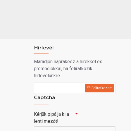
Hírlevél
Maradjon naprakész a hírekkel és
promóciókkal, ha feliratkozik
hírlevelünkre.
Felíratkozom
Captcha
Kérjük pipálja ki a
lenti mezőt!