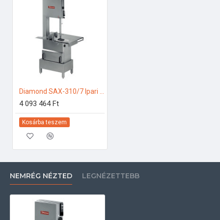
Diamond SAX-310/7 Ipari konyhai előkészítés
4 093 464 Ft
Kosárba teszem
NEMRÉG NÉZTED
LEGNÉZETTEBB