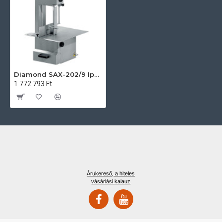
Diamond SAX-202/9 Ipari konyhai előkészítés
1 772 793 Ft
Árukereső, a hiteles
vásárlási kalauz