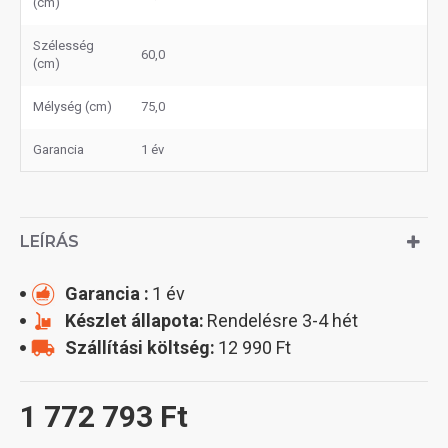
(cm)
Szélesség
60,0
(cm)
Mélység (cm)
75,0
Garancia
1 év
LEÍRÁS
Garancia :
1 év
Készlet állapota:
Rendelésre 3-4 hét
Szállítási költség:
12 990 Ft
1 772 793 Ft