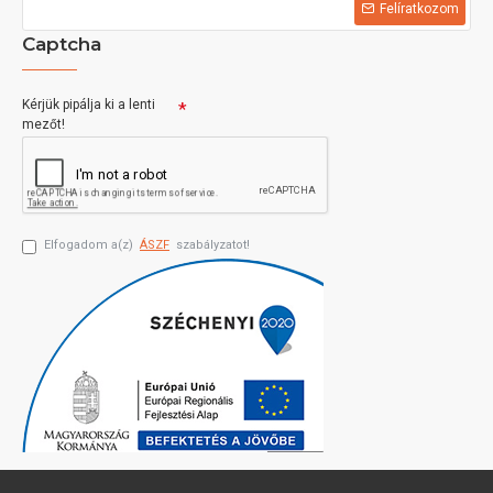
Felíratkozom
Captcha
Kérjük pipálja ki a lenti
mezőt!
Elfogadom a(z)
ÁSZF
szabályzatot!