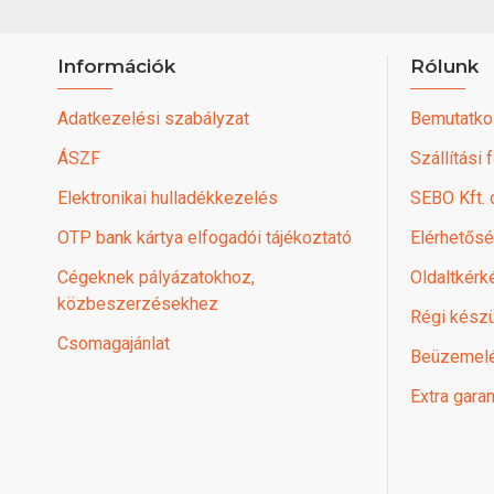
Információk
Rólunk
Adatkezelési szabályzat
Bemutatko
ÁSZF
Szállítási 
Elektronikai hulladékkezelés
SEBO Kft.
OTP bank kártya elfogadói tájékoztató
Elérhetős
Cégeknek pályázatokhoz,
Oldaltkérk
közbeszerzésekhez
Régi készü
Csomagajánlat
Beüzemel
Extra garan