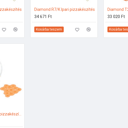
izzakészítés
Diamond R7/K Ipari pizzakészítés
Diamond T2
34 671 Ft
33 020 Ft
Kosárba teszem
Kosárba te
Diamond T10/A Ipari pizzakészítés