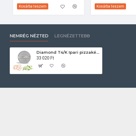
Kosárba teszem
Kosárba teszem
NEMRÉG NÉZTED
LEGNÉZETTEBB
Diamond T4/K Ipari pizzakészítés
33 020 Ft