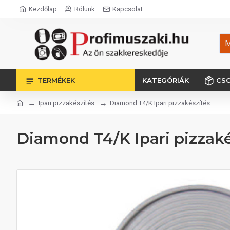
Kezdőlap
Rólunk
Kapcsolat
M
TERMÉKEK
KATEGÓRIÁK
CS
Ipari pizzakészítés
Diamond T4/K Ipari pizzakészítés
Diamond T4/K Ipari pizzaké