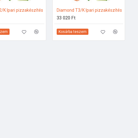
/K Ipari pizzakészítés
Diamond T3/K Ipari pizzakészítés
33 020 Ft
szem
Kosárba teszem