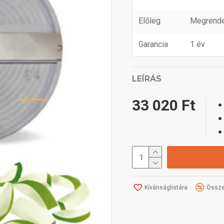
Előleg
Megrende
Garancia
1 év
LEÍRÁS
33 020 Ft
Kívánságlistára
Össze