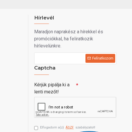
Hírlevél
Maradjon naprakész a hírekkel és
promóciókkal, ha feliratkozik
hírlevelünkre.
Felíratkozom
Captcha
Kérjük pipálja ki a
lenti mezőt!
Elfogadom a(z)
ÁSZF
szabályzatot!