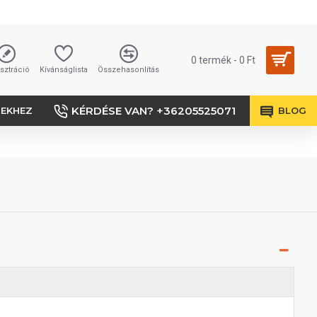
0 termék - 0 Ft
sztráció
Kívánságlista
Összehasonlítás
KÉRDÉSE VAN? +36205525071
SEKHEZ
BLOG