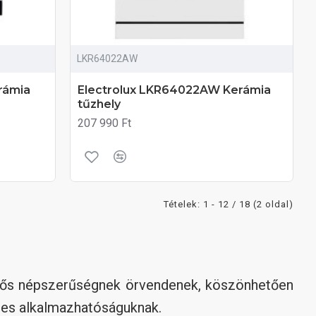
LKR64022AW
rámia
Electrolux LKR64022AW Kerámia
tűzhely
207 990 Ft
Tételek: 1 - 12 / 18 (2 oldal)
tős népszerűségnek örvendenek, köszönhetően
les alkalmazhatóságuknak.