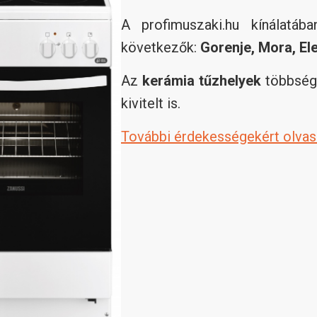
A profimuszaki.hu kínálatáb
következők:
Gorenje, Mora, El
Az
kerámia tűzhelyek
többsége
kivitelt is.
További érdekességekért olvas