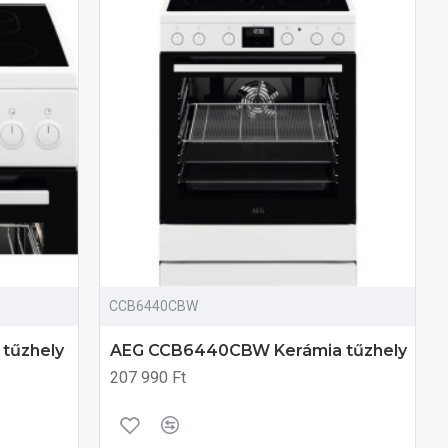
CCB6440CBW
tűzhely
AEG CCB6440CBW Kerámia tűzhely
207 990 Ft