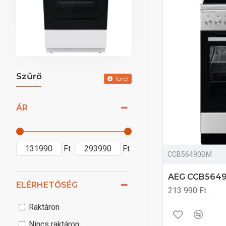
Szűrő
Töröl
ÁR
Ft
Ft
CCB56490BM
AEG CCB5649
ELÉRHETŐSÉG
213 990 Ft
Raktáron
Nincs raktáron