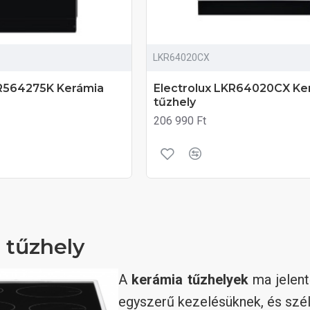
LKR64020CX
KR564275K Kerámia
Electrolux LKR64020CX Ke
tűzhely
206 990 Ft
 tűzhely
A
kerámia tűzhelyek
ma jelen
egyszerű kezelésüknek, és szé