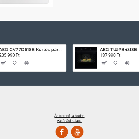
AEG GV77D61SB Kürtős páraelszívó
235 990 Ft
187 990 Ft
Árukereső, a hiteles
vásárlási kalauz