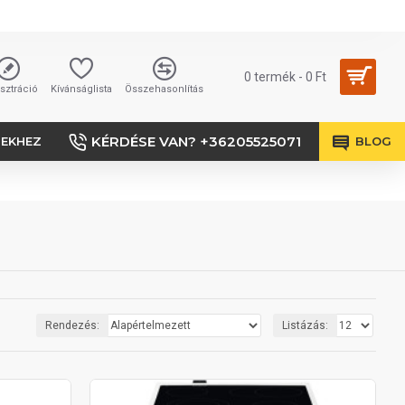
0 termék - 0 Ft
sztráció
Kívánságlista
Összehasonlítás
KÉRDÉSE VAN? +36205525071
SEKHEZ
BLOG
Rendezés:
Listázás: