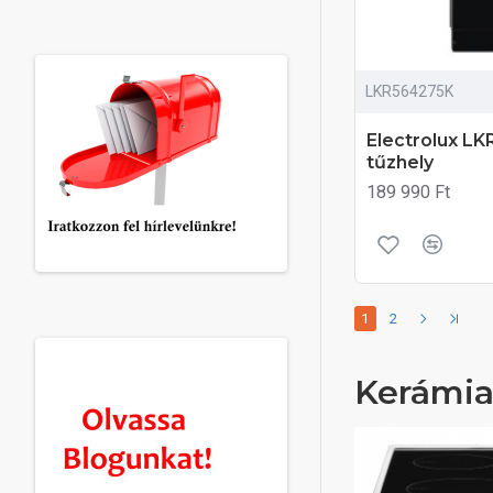
LKR564275K
Electrolux L
tűzhely
189 990 Ft
1
2
Kerámia