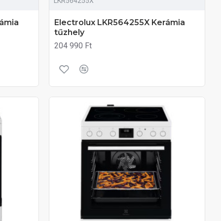
LKR564255X
rámia
Electrolux LKR564255X Kerámia
tűzhely
204 990 Ft