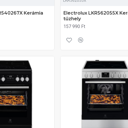
LKR562055X
KR540267X Kerámia
Electrolux LKR562055X Ke
tűzhely
157 990 Ft