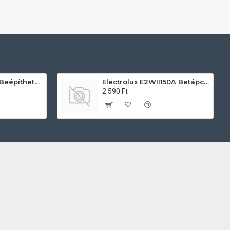
AEG TU5PB431SB Beépíthető villany sütő
Electrolux E2WII150A Betápcső mosógéphez és mosogatógéphez
2 590 Ft