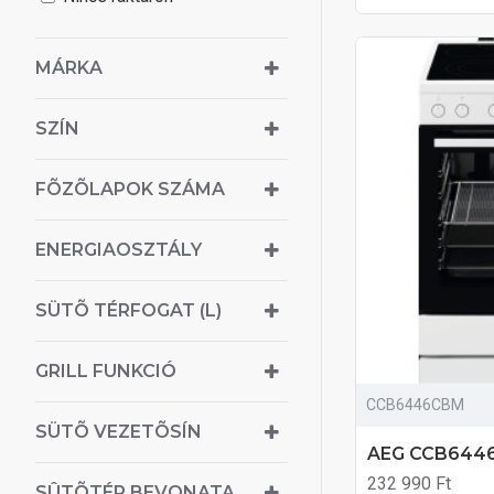
MÁRKA
SZÍN
FÕZÕLAPOK SZÁMA
ENERGIAOSZTÁLY
SÜTÕ TÉRFOGAT (L)
GRILL FUNKCIÓ
CCB6446CBM
SÜTÕ VEZETÕSÍN
AEG CCB6446
232 990 Ft
SÛTÕTÉR BEVONATA