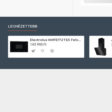
LEGNÉZETTEBB
Electrolux KMFE172TEX Felsőszekrénybe építhető mikrohullámú sütő
143 990 Ft