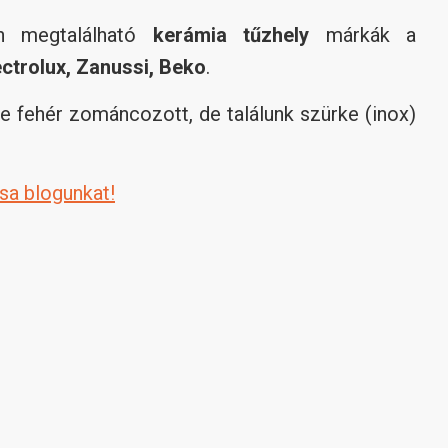
an megtalálható
kerámia tűzhely
márkák a
ectrolux, Zanussi, Beko
.
 fehér zománcozott, de találunk szürke (inox)
sa blogunkat!