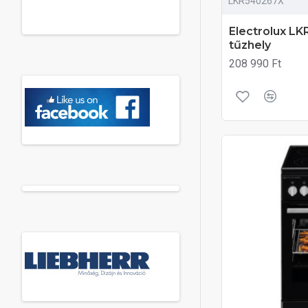
LKR540267X
Electrolux L
tűzhely
208 990 Ft