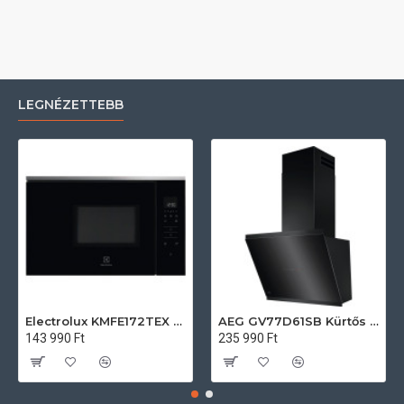
LEGNÉZETTEBB
Electrolux KMFE172TEX Felsőszekrénybe építhető mikrohullámú sütő
AEG GV77D61SB Kürtős páraelszívó
143 990 Ft
235 990 Ft