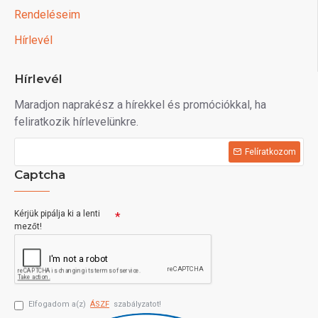
Rendeléseim
Hírlevél
Hírlevél
Maradjon naprakész a hírekkel és promóciókkal, ha
feliratkozik hírlevelünkre.
Felíratkozom
Captcha
Kérjük pipálja ki a lenti
mezőt!
Elfogadom a(z)
ÁSZF
szabályzatot!