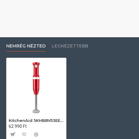
NEMRÉG NÉZTED
LEGNÉZETTEBB
KitchenAid 5KHBBV53EER KitchenAid rúdmixer
62 990 Ft