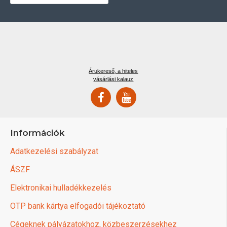
Árukereső, a hiteles
vásárlási kalauz
Információk
Adatkezelési szabályzat
ÁSZF
Elektronikai hulladékkezelés
OTP bank kártya elfogadói tájékoztató
Cégeknek pályázatokhoz, közbeszerzésekhez