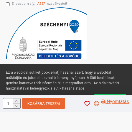
Elfogadom a(z)
ÁSZF
szabályzatot!
Ez a weboldal sütiket(cookie-kat) használ azért, hogy a weboldal
működjön és jobb felhasználió élményt nyújtson. A Süti beállítások
gombra kattintva több információt is megtudhat erről. Az oldal további
Profimuszaki.hu - exPanda ERP
használatával beleegyezik a sütik használatába.
Süti beállítások
Elfogadom
Nyomtatás
KOSÁRBA TESZEM
Sütik kezelése