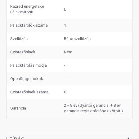
Razred energetske
E
učinkovitosti
Palacktárolók száma
1
Szellőzés
Bútorszellőzés
Szintezősínek
Nem
Palacktárolás módja
-
OpenStage-fiókok
-
Szintezősínek száma
0
2 + 8 év (Gyártói garancia. + 8 év
Garancia
garancia regisztrációhoz kötött )