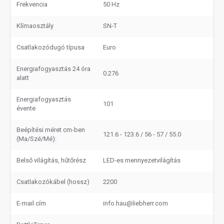
Frekvencia
50 Hz
Klímaosztály
SN-T
Csatlakozódugó típusa
Euro
Energiafogyasztás 24 óra
0.276
alatt
Energiafogyasztás
101
évente
Beépítési méret cm-ben
121.6 - 123.6 / 56 - 57 / 55.0
(Ma/Szé/Mé):
Belső világítás, hűtőrész
LED-es mennyezetvilágítás
Csatlakozókábel (hossz)
2200
E-mail cím
info.hau@liebherr.com