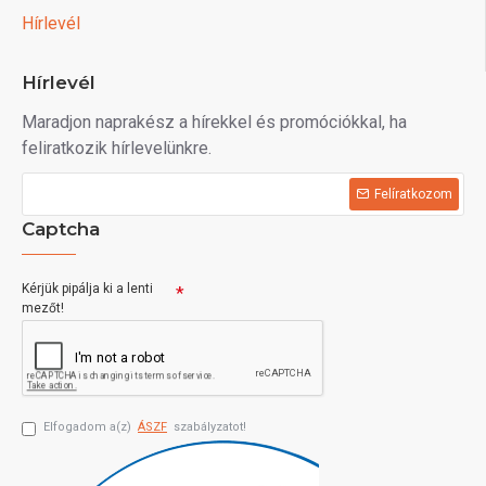
Hírlevél
Hírlevél
Maradjon naprakész a hírekkel és promóciókkal, ha
feliratkozik hírlevelünkre.
Felíratkozom
Captcha
Kérjük pipálja ki a lenti
mezőt!
Elfogadom a(z)
ÁSZF
szabályzatot!