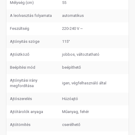
Mélység (cm)
55
A leolvasztás folyamata
automatikus
Feszültség
220-240 V ~
Ajtónyitás szöge
115°
Ajtóütköző
jobbos, változtatható
Beépítési mód
beépíthető
Ajtónyitási irány
igen, végfelhasználó által
megfordítása
Ajtószerelés
Húzóajtó
Ajtótárolók anyaga
Műanyag, fehér
Ajtótömítés
cserélhető