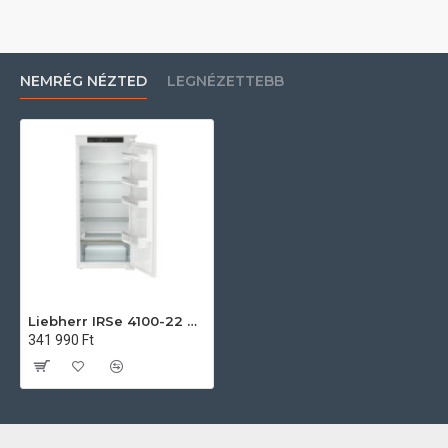
NEMRÉG NÉZTED
LEGNÉZETTEBB
Liebherr IRSe 4100-22 Beépíthető egyajtós hűtőszekrény
341 990 Ft