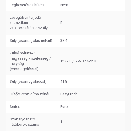
Légkeveréses hűtés
Nem
Levegőben terjedő
akusztikus
B
zajkibocsátási osztály
Súly (csomagolás nélkül)
38.4
Külső méretek:
magasság / szélesség /
1277.0 / 555.0 / 622.0
mélység
(csomagolással)
Súly (csomagolással)
41.8
Hűtőrekesz klíma zónái
EasyFresh
Series
Pure
Szabályozható
1
hűtőkörök száma