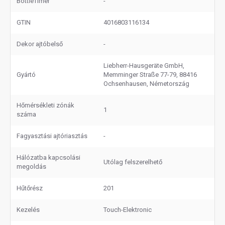
BottleTimer
-
GTIN
4016803116134
Dekor ajtóbelső
-
Liebherr-Hausgeräte GmbH,
Gyártó
Memminger Straße 77-79, 88416
Ochsenhausen, Németország
Hőmérsékleti zónák
1
száma
Fagyasztási ajtóriasztás
-
Hálózatba kapcsolási
Utólag felszerelhető
megoldás
Hűtőrész
201
Kezelés
Touch-Elektronic