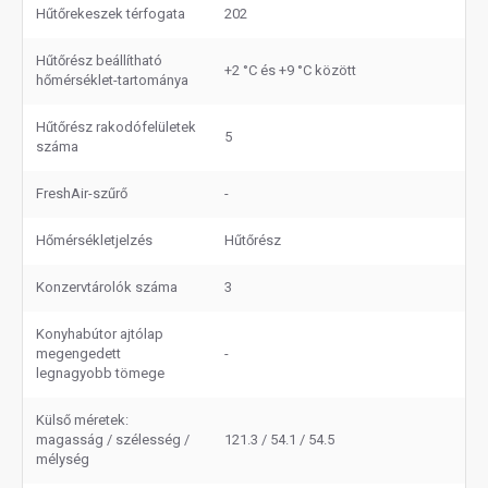
Hűtőrekeszek térfogata
202
Hűtőrész beállítható
+2 °C és +9 °C között
hőmérséklet-tartománya
Hűtőrész rakodófelületek
5
száma
FreshAir-szűrő
-
Hőmérsékletjelzés
Hűtőrész
Konzervtárolók száma
3
Konyhabútor ajtólap
megengedett
-
legnagyobb tömege
Külső méretek:
magasság / szélesség /
121.3 / 54.1 / 54.5
mélység