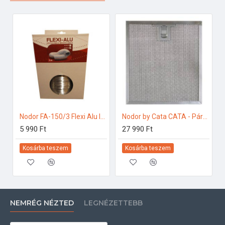
Nodor FA-150/3 Flexi Alu légtechnikai bekötő szett Bekötő szett
Nodor by Cata CATA - Páraelszívó kombinált zsírszűrő, 02800918 Fém zsírszűrő
5 990 Ft
27 990 Ft
Kosárba teszem
Kosárba teszem
NEMRÉG NÉZTED
LEGNÉZETTEBB