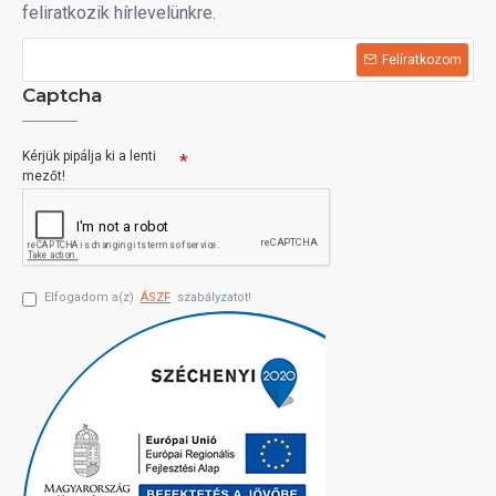
feliratkozik hírlevelünkre.
Felíratkozom
Captcha
Kérjük pipálja ki a lenti
mezőt!
Elfogadom a(z)
ÁSZF
szabályzatot!