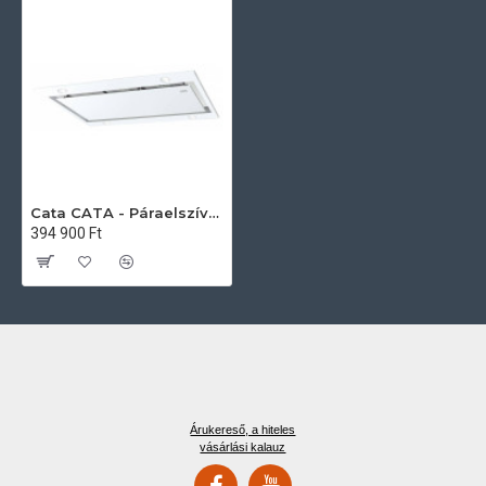
Cata CATA - Páraelszívó ISLA SIRIN 1000 WH Mennyezetbe építhető páraelszívó
394 900 Ft
Árukereső, a hiteles
vásárlási kalauz