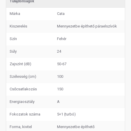
Tulajdonságok
Márka
Cata
Kiszerelés
Mennyezetbe építhető páraelszívók
Szín
Fehér
Súly
24
Zajszínt (dB)
50-67
Szélesség (cm)
100
Csőcsatlakozás
150
Energiaosztály
A
Fokozatok száma
5+1 (turbó)
Forma, kivitel
Mennyezetbe építhető