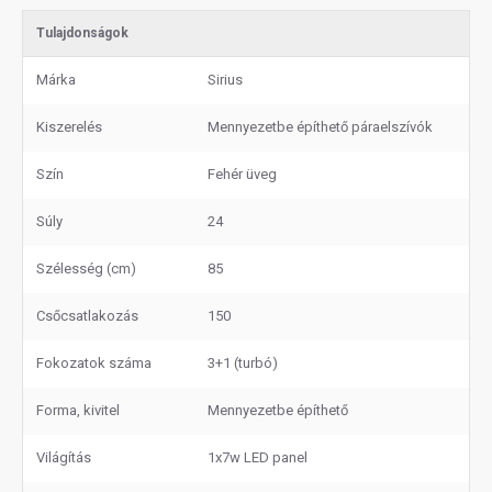
Tulajdonságok
Márka
Sirius
Kiszerelés
Mennyezetbe építhető páraelszívók
Szín
Fehér üveg
Súly
24
Szélesség (cm)
85
Csőcsatlakozás
150
Fokozatok száma
3+1 (turbó)
Forma, kivitel
Mennyezetbe építhető
Világítás
1x7w LED panel