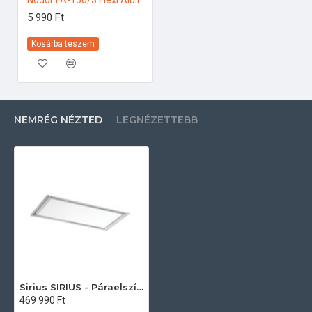
Nodor FA-150/3 Flexi Alu légtechnikai bekötő szett Bekötő szett
5 990 Ft
Kosárba teszem
NEMRÉG NÉZTED
LEGNÉZETTEBB
Sirius SIRIUS - Páraelszívó SLT-974 SCREEN EM TW WI-FI Fehér motor nélkül Mennyezetbe építhető páraelszívó
469 990 Ft