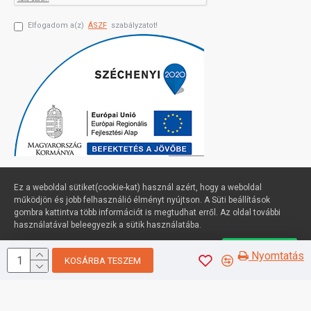
Elfogadom a(z)
ÁSZF
szabályzatot!
Ez a weboldal sütiket(cookie-kat) használ azért, hogy a weboldal
működjön és jobb felhasználió élményt nyújtson. A Süti beállítások
gombra kattintva több információt is megtudhat erről. Az oldal további
Profimuszaki.hu - exPanda ERP
használatával beleegyezik a sütik használatába.
Süti beállítások
Elfogadom
Nyomtatás
KOSÁRBA TESZEM
Sütik kezelése