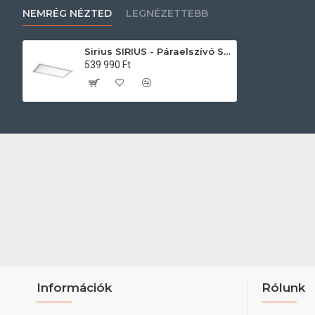
NEMRÉG NÉZTED
LEGNÉZETTEBB
Sirius SIRIUS - Páraelszívó SLT-974 SCREEN H200 4V TW WI-FI Fehér Mennyezetbe építhető páraelszívó
539 990 Ft
Információk
Rólunk