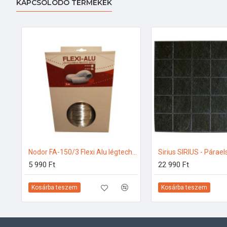
KAPCSOLÓDÓ TERMÉKEK
Nodor FA-150/3 Flexi Alu légtechnikai bekötő szett Bekötő szett
5 990 Ft
22 990 Ft
Kosárba teszem
Kosárba teszem