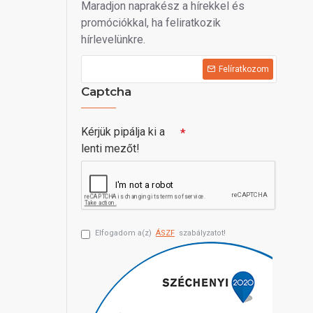
Maradjon naprakész a hírekkel és
promóciókkal, ha feliratkozik
hírlevelünkre.
Felíratkozom
Captcha
Kérjük pipálja ki a
lenti mezőt!
Elfogadom a(z)
ÁSZF
szabályzatot!