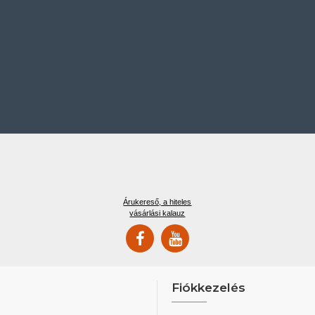
Árukereső, a hiteles
vásárlási kalauz
Fiókkezelés