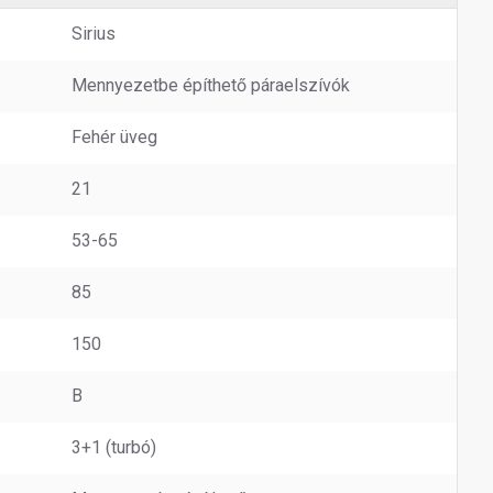
Sirius
Mennyezetbe építhető páraelszívók
Fehér üveg
21
53-65
85
150
B
3+1 (turbó)