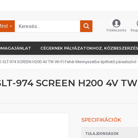
ind
Fiókkezelés
Regi
OMAGAJÁNLAT
CÉGEKNEK PÁLYÁZATOKHOZ, KÖZBESZERZÉ
ívó SLT-974 SCREEN H200 4V TW WI-FI Fehér Mennyezetbe építhető páraelszívó
vó SLT-974 SCREEN H200 4V T
SPECIFIKÁCIÓK
TULAJDONSÁGOK