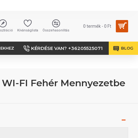
0 termék - 0 Ft
sztráció
Kívánságlista
Összehasonlítás
KÉRDÉSE VAN? +36205525071
SEKHEZ
BLOG
W WI-FI Fehér Mennyezetbe