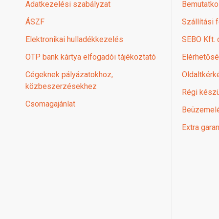
Adatkezelési szabályzat
Bemutatko
ÁSZF
Szállítási 
Elektronikai hulladékkezelés
SEBO Kft.
OTP bank kártya elfogadói tájékoztató
Elérhetős
Cégeknek pályázatokhoz,
Oldaltkérk
közbeszerzésekhez
Régi készü
Csomagajánlat
Beüzemel
Extra garan