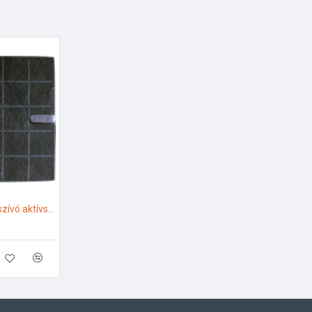
Sirius SIRIUS - Páraelszívó aktívszén-szűrő, KF50 Szellőztető ventilátor tartozékok