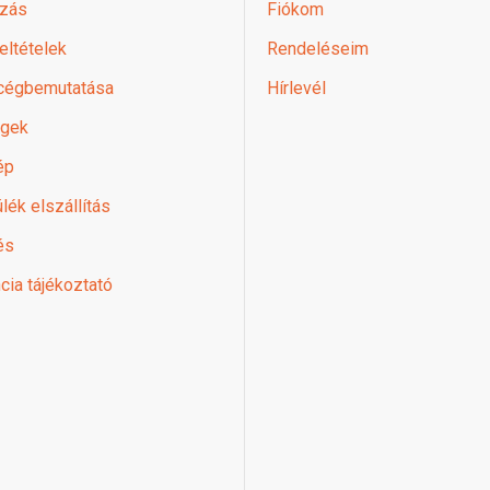
zás
Fiókom
feltételek
Rendeléseim
 cégbemutatása
Hírlevél
égek
ép
lék elszállítás
és
cia tájékoztató