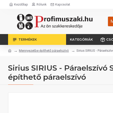
Kezdőlap
Rólunk
Kapcsolat
M
TERMÉKEK
KATEGÓRIÁK
CS
Mennyezetbe építhető páraelszívó
Sirius SIRIUS - Páraelsz
Sirius SIRIUS - Páraelszí
építhető páraelszívó