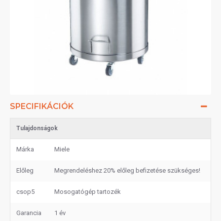
SPECIFIKÁCIÓK
Tulajdonságok
Márka
Miele
Előleg
Megrendeléshez 20% előleg befizetése szükséges!
csop5
Mosogatógép tartozék
Garancia
1 év