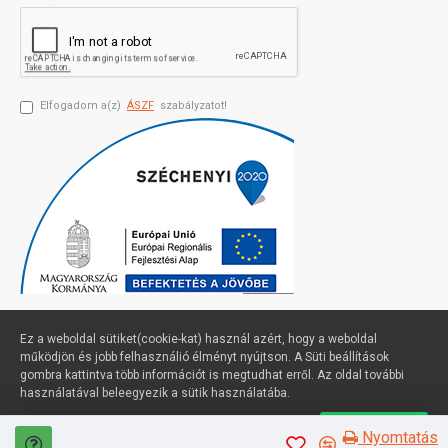
Elfogadom a(z)
ÁSZF
szabályzatot!
Ez a weboldal sütiket(cookie-kat) használ azért, hogy a weboldal
működjön és jobb felhasználió élményt nyújtson. A Süti beállítások
gombra kattintva több információt is megtudhat erről. Az oldal további
Profimuszaki.hu - exPanda ERP
használatával beleegyezik a sütik használatába.
Süti beállítások
Elfogadom
Nyomtatás