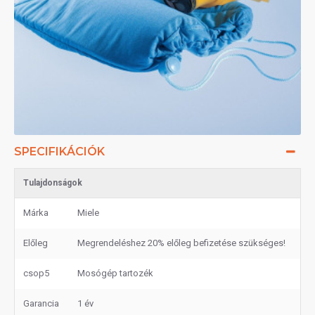
SPECIFIKÁCIÓK
Tulajdonságok
Márka
Miele
Előleg
Megrendeléshez 20% előleg befizetése szükséges!
csop5
Mosógép tartozék
Garancia
1 év