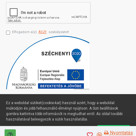
Elfogadom a(z)
ÁSZF
szabályzatot!
Ez a weboldal sütiket(cookie-kat) használ azért, hogy a weboldal
működjön és jobb felhasználió élményt nyújtson. A Süti beállítások
gombra kattintva több információt is megtudhat erről. Az oldal további
Profimuszaki.hu - exPanda ERP
használatával beleegyezik a sütik használatába.
Süti beállítások
Elfogadom
Nyomtatás